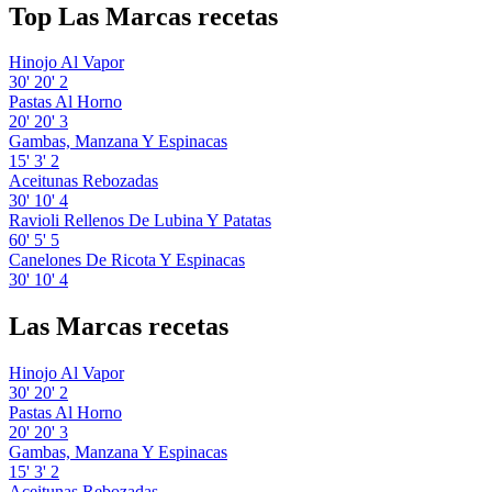
Top Las Marcas recetas
Hinojo Al Vapor
30'
20'
2
Pastas Al Horno
20'
20'
3
Gambas, Manzana Y Espinacas
15'
3'
2
Aceitunas Rebozadas
30'
10'
4
Ravioli Rellenos De Lubina Y Patatas
60'
5'
5
Canelones De Ricota Y Espinacas
30'
10'
4
Las Marcas recetas
Hinojo Al Vapor
30'
20'
2
Pastas Al Horno
20'
20'
3
Gambas, Manzana Y Espinacas
15'
3'
2
Aceitunas Rebozadas