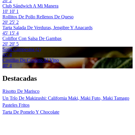
20'
2
Club Sándwich A Mi Manera
10'
10'
1
Rollitos De Pollo Rellenos De Queso
20'
25'
2
Tarta Salada De Verduras, Jengibre Y Anacards
45'
15'
4
Coliflor Con Salsa De Gambas
20'
20'
5
Sopa Campesina (2)
45'
4
Costillas De Cordero Al Vino
40'
4
Destacadas
Risotto De Marisco
Un Trío De Makizushi: California Maki, Maki Futo, Maki Tamago
Pasteles Fritos
Tarta De Pomelo Y Chocolate