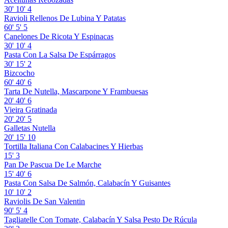
30'
10'
4
Ravioli Rellenos De Lubina Y Patatas
60'
5'
5
Canelones De Ricota Y Espinacas
30'
10'
4
Pasta Con La Salsa De Espárragos
30'
15'
2
Bizcocho
60'
40'
6
Tarta De Nutella, Mascarpone Y Frambuesas
20'
40'
6
Vieira Gratinada
20'
20'
5
Galletas Nutella
20'
15'
10
Tortilla Italiana Con Calabacines Y Hierbas
15'
3
Pan De Pascua De Le Marche
15'
40'
6
Pasta Con Salsa De Salmón, Calabacín Y Guisantes
10'
10'
2
Raviolis De San Valentin
90'
5'
4
Tagliatelle Con Tomate, Calabacín Y Salsa Pesto De Rúcula