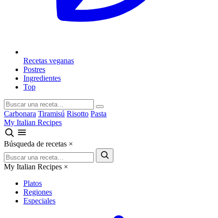
Recetas veganas
Postres
Ingredientes
Top
Carbonara
Tiramisú
Risotto
Pasta
My Italian Recipes
Búsqueda de recetas
×
My Italian Recipes
×
Platos
Regiones
Especiales