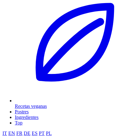
Recetas veganas
Postres
Ingredientes
Top
IT
EN
FR
DE
ES
PT
PL