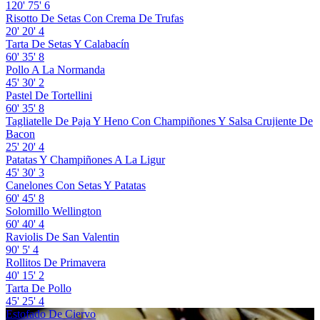
120'
75'
6
Risotto De Setas Con Crema De Trufas
20'
20'
4
Tarta De Setas Y Calabacín
60'
35'
8
Pollo A La Normanda
45'
30'
2
Pastel De Tortellini
60'
35'
8
Tagliatelle De Paja Y Heno Con Champiñones Y Salsa Crujiente De
Bacon
25'
20'
4
Patatas Y Champiñones A La Ligur
45'
30'
3
Canelones Con Setas Y Patatas
60'
45'
8
Solomillo Wellington
60'
40'
4
Raviolis De San Valentin
90'
5'
4
Rollitos De Primavera
40'
15'
2
Tarta De Pollo
45'
25'
4
Estofado De Ciervo