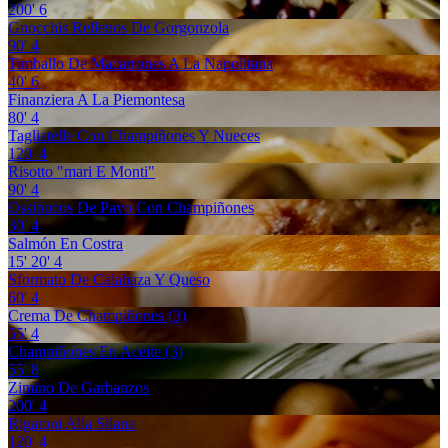
200'
6
Gnocchis Rellenos De Gorgonzola
90'
4
Timballo De Macarrones A La Napolitana
40'
6
Finanziera A La Piemontesa
80'
4
Tagliatelle Con Champiñones Y Nueces
120'
4
Risotto "mari E Monti"
90'
4
Ossibucos De Pavo Con Champiñones
30'
4
Salmón En Costra
15'
20'
4
Sformato De Calabaza Y Queso
60'
4
Crema De Champiñones (3)
55'
4
Champiñones En Aceite (3)
55'
8
Zimino De Garbanzos
200'
4
Rigatoni Alla Silana
120'
4