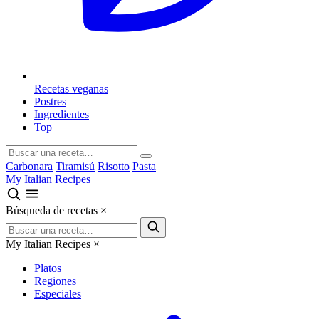
Recetas veganas
Postres
Ingredientes
Top
Carbonara
Tiramisú
Risotto
Pasta
My Italian Recipes
Búsqueda de recetas
×
My Italian Recipes
×
Platos
Regiones
Especiales