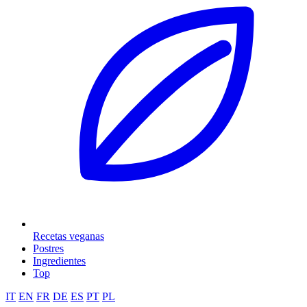
Recetas veganas
Postres
Ingredientes
Top
IT
EN
FR
DE
ES
PT
PL