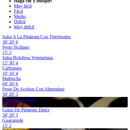
Haga clic y busque:
Muy fácil
Fácil
Medio
Difícil
Muy difícil
Salsa A La Pimienta Con Thermomix
30'
20'
6
Pesto Siciliano
15'
3
Salsa Boloñesa Vegetariana
15'
30'
4
Carbonara
10'
10'
4
Matbucha
60'
30'
6
Pesto De Acelgas Con Almendras
30'
20'
3
Ragù Alla Pugliese
120'
10
Guiso De Pimiento Dulce
30'
20'
3
Guacamole
15'
2