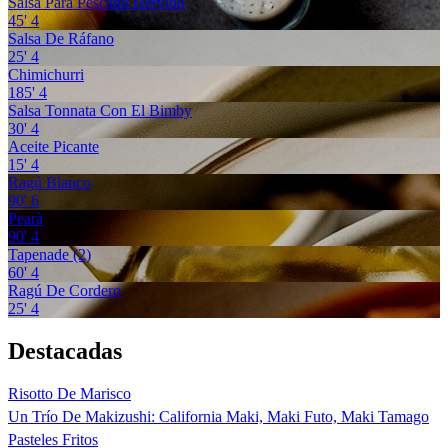
Salsa Para Pescado Hervido
45'
4
Salsa De Ráfano
25'
4
Chimichurri
185'
4
Salsa Tonnata Con El Bimby
30'
4
Aceite Picante
15'
4
Ragú Blanco
90'
6
Pearà
90'
4
Tapenade (2)
60'
4
Ragú De Cordero
25'
4
Destacadas
Risotto De Marisco
Un Trío De Makizushi: California Maki, Maki Futo, Maki Tamago
Pasteles Fritos