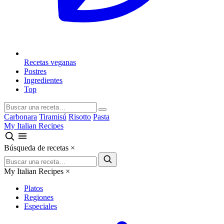
Recetas veganas
Postres
Ingredientes
Top
Carbonara
Tiramisú
Risotto
Pasta
My Italian Recipes
Búsqueda de recetas
×
My Italian Recipes
×
Platos
Regiones
Especiales