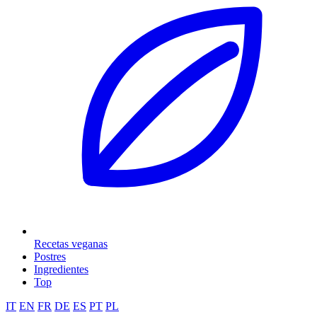
Recetas veganas
Postres
Ingredientes
Top
IT
EN
FR
DE
ES
PT
PL