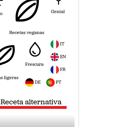
Genial
o
Recetas veganas
IT
EN
Frescura
FR
s ligeras
DE
PT
Receta alternativa