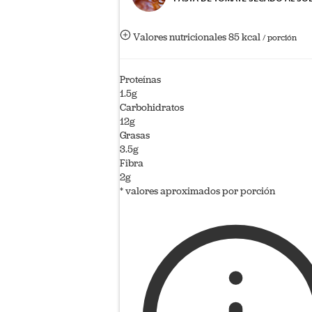
Valores nutricionales
85 kcal
/ porción
Proteínas
1.5g
Carbohidratos
12g
Grasas
3.5g
Fibra
2g
* valores aproximados por porción