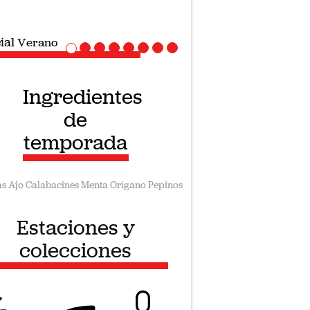
ial
Recetas veganas
Ingredientes
de
temporada
as
Ajo
Calabacines
Menta
Orígano
Pepinos
Estaciones y
colecciones