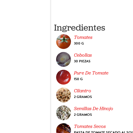
Ingredientes
Tomates
300 G
Cebollas
30 PIEZAS
Pure De Tomate
150 G
Cilantro
2 GRAMOS
Semillas De Hinojo
2 GRAMOS
Tomates Secos
PASTA DE TOMATE SECADO AL SO