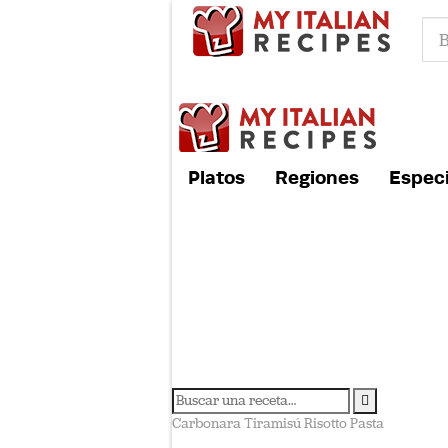
Platos
Regiones
Especi
Carbonara
Tiramisú
Risotto
Pasta