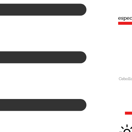
especial
espec
Verano
Ceboll