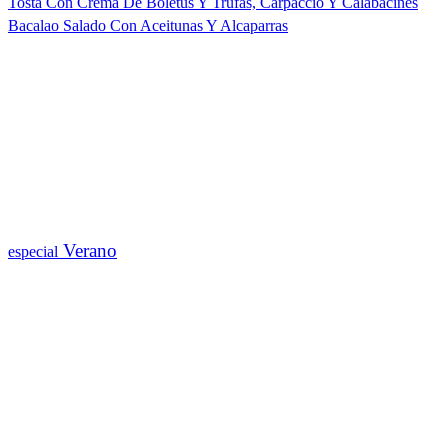
Tosta Con Crema De Boletus Y Trufas, Carpaccio Y Calabacines
Bacalao Salado Con Aceitunas Y Alcaparras
Verano
especial