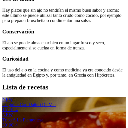
Hay platos que sin ajo no tendrían el mismo buen sabor y aroma:
este último se puede utilizar tanto crudo como cocido, por ejemplo
para preparar bruschetta o condimentar una salsa.
Conservación
El ajo se puede almacenar bien en un lugar fresco y seco,
especialmente si se cuelga en forma de trenza.
Curiosidad
El uso del ajo en la cocina y como medicina ya era conocido desde
la antigüedad en Egipto y, por tanto, en Grecia con Hipócrates.
Lista de recetas
NEW
Linguine Con Datteri De Mar
15'
10'
4
NEW
Tripa A La Piemontesa
30'
90'
4