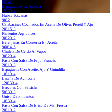
NEW
Espaguetis A La Asesina
15'
30'
4
Habas Toscanas
90'
2
Calabacines Cocinados En Aceite De Oliva, Perejil Y Ajo
20'
15'
3
Pimientos Agridulces
30'
20'
2
Berenjenas En Conserva En Aceite
960'
4'
6
Chuleta De Cerdo Al Vapor
30'
20'
4
Pasta Con Salsa De Frijol Francés
20'
10'
3
Espaguetis Con Aceite, Ajo Y Guindilla
10'
10'
4
Lasaña De Achicoria
120'
30'
4
Brécoles Con Salsicha
50'
30'
3
Guiso De Pimientos
10'
30'
4
Pasta Con Salsa De Erizo De Mar Fresca
20'
10'
2