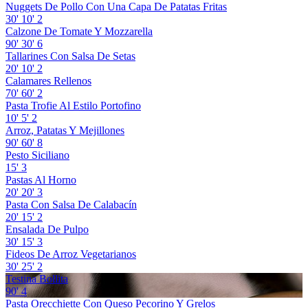
Nuggets De Pollo Con Una Capa De Patatas Fritas
30'
10'
2
Calzone De Tomate Y Mozzarella
90'
30'
6
Tallarines Con Salsa De Setas
20'
10'
2
Calamares Rellenos
70'
60'
2
Pasta Trofie Al Estilo Portofino
10'
5'
2
Arroz, Patatas Y Mejillones
90'
60'
8
Pesto Siciliano
15'
3
Pastas Al Horno
20'
20'
3
Pasta Con Salsa De Calabacín
20'
15'
2
Ensalada De Pulpo
30'
15'
3
Fideos De Arroz Vegetarianos
30'
25'
2
Testina Bollita
90'
4
Pasta Orecchiette Con Queso Pecorino Y Grelos