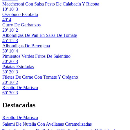
Maccheroni Con Salsa Pesto De Calabacín Y Ricotta
10'
10'
3
Ossobuco Estofado
40'
4
Curry De Garbanzos
20'
10'
2
Albondigas De Pan En Salsa De Tomate
45'
15'
3
Albondigas De Berenjena
30'
10'
4
Pimientos Verdes Fritos De Salentino
20'
20'
3
Patatas Estofadas
30'
20'
3
Filetes De Carne Con Tomate Y Orégano
20'
10'
2
Risotto De Marisco
60'
30'
3
Destacadas
Risotto De Marisco
Salami De Nutella Con Avellanas Caramelizadas