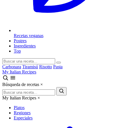
Recetas veganas
Postres
Ingredientes
Top
Carbonara
Tiramisú
Risotto
Pasta
My Italian Recipes
Búsqueda de recetas
×
My Italian Recipes
×
Platos
Regiones
Especiales