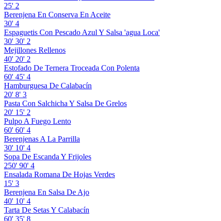
25'
2
Berenjena En Conserva En Aceite
30'
4
Espaguetis Con Pescado Azul Y Salsa 'agua Loca'
30'
30'
2
Mejillones Rellenos
40'
20'
2
Estofado De Ternera Troceada Con Polenta
60'
45'
4
Hamburguesa De Calabacín
20'
8'
3
Pasta Con Salchicha Y Salsa De Grelos
20'
15'
2
Pulpo A Fuego Lento
60'
60'
4
Berenjenas A La Parrilla
30'
10'
4
Sopa De Escanda Y Frijoles
250'
90'
4
Ensalada Romana De Hojas Verdes
15'
3
Berenjena En Salsa De Ajo
40'
10'
4
Tarta De Setas Y Calabacín
60'
35'
8