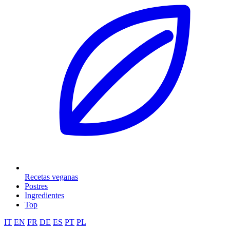
Recetas veganas
Postres
Ingredientes
Top
IT
EN
FR
DE
ES
PT
PL