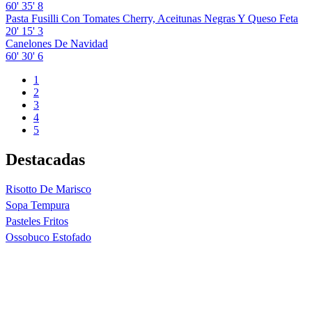
60'
35'
8
Pasta Fusilli Con Tomates Cherry, Aceitunas Negras Y Queso Feta
20'
15'
3
Canelones De Navidad
60'
30'
6
1
2
3
4
5
Destacadas
Risotto De Marisco
Sopa Tempura
Pasteles Fritos
Ossobuco Estofado