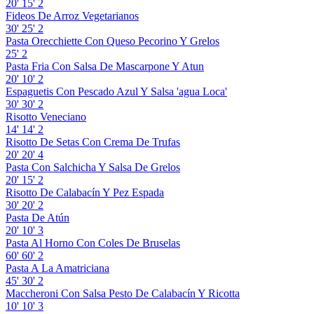
20'
15'
2
Fideos De Arroz Vegetarianos
30'
25'
2
Pasta Orecchiette Con Queso Pecorino Y Grelos
25'
2
Pasta Fria Con Salsa De Mascarpone Y Atun
20'
10'
2
Espaguetis Con Pescado Azul Y Salsa 'agua Loca'
30'
30'
2
Risotto Veneciano
14'
14'
2
Risotto De Setas Con Crema De Trufas
20'
20'
4
Pasta Con Salchicha Y Salsa De Grelos
20'
15'
2
Risotto De Calabacín Y Pez Espada
30'
20'
2
Pasta De Atún
20'
10'
3
Pasta Al Horno Con Coles De Bruselas
60'
60'
2
Pasta A La Amatriciana
45'
30'
2
Maccheroni Con Salsa Pesto De Calabacín Y Ricotta
10'
10'
3