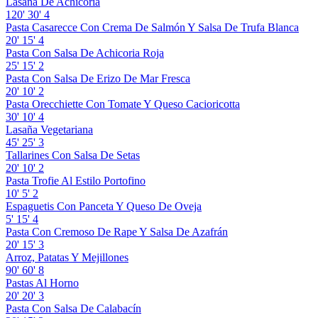
Lasaña De Achicoria
120'
30'
4
Pasta Casarecce Con Crema De Salmón Y Salsa De Trufa Blanca
20'
15'
4
Pasta Con Salsa De Achicoria Roja
25'
15'
2
Pasta Con Salsa De Erizo De Mar Fresca
20'
10'
2
Pasta Orecchiette Con Tomate Y Queso Cacioricotta
30'
10'
4
Lasaña Vegetariana
45'
25'
3
Tallarines Con Salsa De Setas
20'
10'
2
Pasta Trofie Al Estilo Portofino
10'
5'
2
Espaguetis Con Panceta Y Queso De Oveja
5'
15'
4
Pasta Con Cremoso De Rape Y Salsa De Azafrán
20'
15'
3
Arroz, Patatas Y Mejillones
90'
60'
8
Pastas Al Horno
20'
20'
3
Pasta Con Salsa De Calabacín