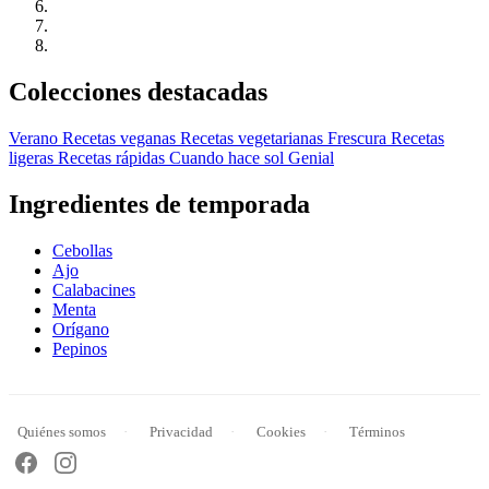
Colecciones destacadas
Verano
Recetas veganas
Recetas vegetarianas
Frescura
Recetas
ligeras
Recetas rápidas
Cuando hace sol
Genial
Ingredientes de temporada
Cebollas
Ajo
Calabacines
Menta
Orígano
Pepinos
Quiénes somos
Privacidad
Cookies
Términos