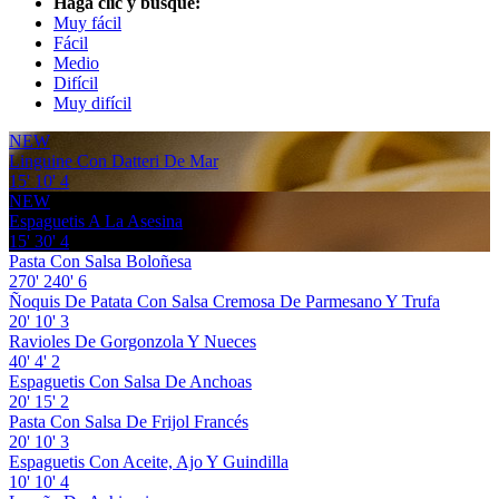
Haga clic y busque:
Muy fácil
Fácil
Medio
Difícil
Muy difícil
NEW
Linguine Con Datteri De Mar
15'
10'
4
NEW
Espaguetis A La Asesina
15'
30'
4
Pasta Con Salsa Boloñesa
270'
240'
6
Ñoquis De Patata Con Salsa Cremosa De Parmesano Y Trufa
20'
10'
3
Ravioles De Gorgonzola Y Nueces
40'
4'
2
Espaguetis Con Salsa De Anchoas
20'
15'
2
Pasta Con Salsa De Frijol Francés
20'
10'
3
Espaguetis Con Aceite, Ajo Y Guindilla
10'
10'
4