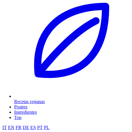
Recetas veganas
Postres
Ingredientes
Top
IT
EN
FR
DE
ES
PT
PL