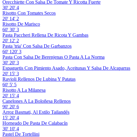
Orecchiette Con Salsa De Tomate Y Ricotta Fuerte
30'
20'
4
Risotto Con Tomates Secos
20'
14'
2
Risotto De Marisco
60'
30'
3
Pasta Paccheri Rellena De Ricota Y Gambas
20'
12'
2
Pasta 'tria' Con Salsa De Garbanzos
60'
120'
3
Pasta Con Salsa De Berenjenas O Pasta A La Norma
30'
20'
3
Espaguetis Con Pimiento Asado, Aceitunas Y Salsa De Alcaparras
20'
15'
3
Ravioli Rellenos De Lubina Y Patatas
60'
5'
5
Risotto A La Milanesa
20'
15'
4
Canelones A La Boloñesa Rellenos
90'
20'
6
Arroz Basmati, Al Estilo Tailandés
15'
20'
4
Horneado De Pasta De Calabacín
30'
10'
4
Pastel De Tortellini