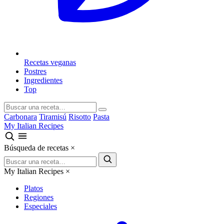
Recetas veganas
Postres
Ingredientes
Top
Carbonara
Tiramisú
Risotto
Pasta
My Italian Recipes
Búsqueda de recetas
×
My Italian Recipes
×
Platos
Regiones
Especiales