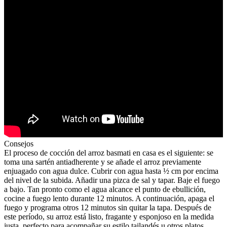
Consejos
El proceso de cocción del arroz basmati en casa es el siguiente: se
toma una sartén antiadherente y se añade el arroz previamente
enjuagado con agua dulce. Cubrir con agua hasta ½ cm por encima
del nivel de la subida. Añadir una pizca de sal y tapar. Baje el fuego
a bajo. Tan pronto como el agua alcance el punto de ebullición,
cocine a fuego lento durante 12 minutos. A continuación, apaga el
fuego y programa otros 12 minutos sin quitar la tapa. Después de
este período, su arroz está listo, fragante y esponjoso en la medida
justa, perfecto para acompañar su estilo tailandés u otros platos