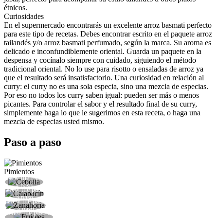
étnicos.
Curiosidades
En el supermercado encontrarás un excelente arroz basmati perfecto
para este tipo de recetas. Debes encontrar escrito en el paquete arroz
tailandés y/o arroz basmati perfumado, según la marca. Su aroma es
delicado e inconfundiblemente oriental. Guarda un paquete en la
despensa y cocínalo siempre con cuidado, siguiendo el método
tradicional oriental. No lo use para risotto o ensaladas de arroz ya
que el resultado será insatisfactorio. Una curiosidad en relación al
curry: el curry no es una sola especia, sino una mezcla de especias.
Por eso no todos los curry saben igual: pueden ser más o menos
picantes. Para controlar el sabor y el resultado final de su curry,
simplemente haga lo que le sugerimos en esta receta, o haga una
mezcla de especias usted mismo.
Paso a paso
Pimientos
View the paso
Cortar en rodajas gruesas la cebolla
a paso
View the paso
Cortar en dados gruesos el calabacín
a paso
View the paso
Cortar en rodajas gruesas la zanahoria
a paso
View the paso a
Preparar las alubias y hervir en agua con sal.