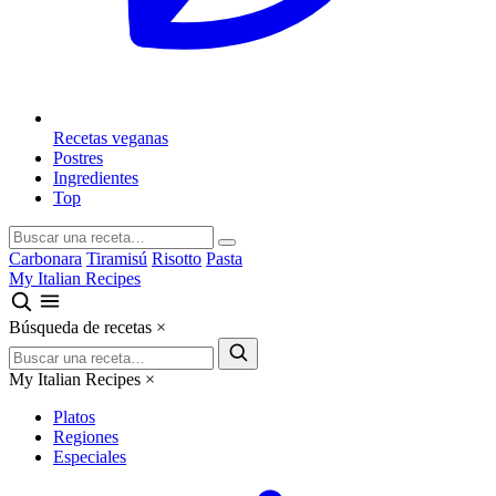
Recetas veganas
Postres
Ingredientes
Top
Carbonara
Tiramisú
Risotto
Pasta
My Italian Recipes
Búsqueda de recetas
×
My Italian Recipes
×
Platos
Regiones
Especiales