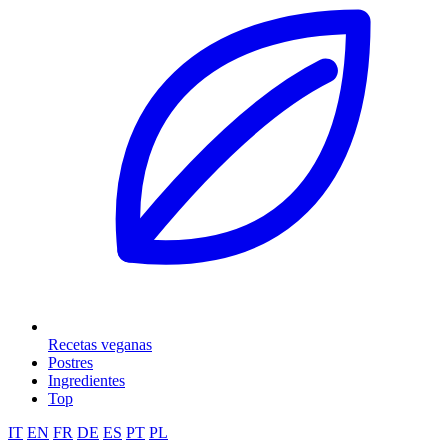
Recetas veganas
Postres
Ingredientes
Top
IT
EN
FR
DE
ES
PT
PL