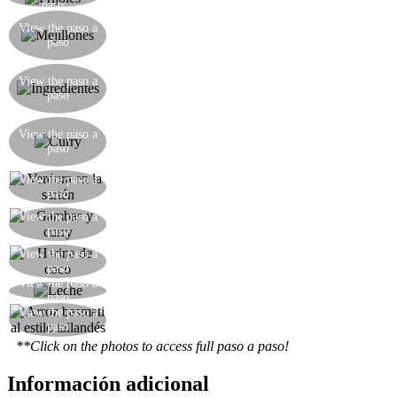
paso
Cuece los mejillones en una sartén tapada con un
View the paso a
poco de aceite hasta que se abran, y reserva su
paso
líquido de cocción
Harina de coco, mejillones, arroz basmati,
View the paso a
calabacines, judías, cebolla, zanahorias,
paso
pimientos, langostinos
Moler las siguientes especias: comino, jengibre,
View the paso a
cilantro, cúrcuma, clavo, cardamomo, pimentón,
paso
chile
Freír todas las verduras en la sartén con un poco
View the paso a
paso
de aceite.
Añadir las gambas y luego la mezcla de especias
View the paso a
paso
y sofreír
View the paso a
Agregue la harina de coco y luego mezcle bien.
paso
View the paso a
Agregue la leche y luego deje que la salsa espese.
paso
Aquí está el arroz basmati cocido, sírvelo con la
View the paso a
paso
salsa aromática que acabas de preparar
**Click on the photos to access full paso a paso!
Información adicional