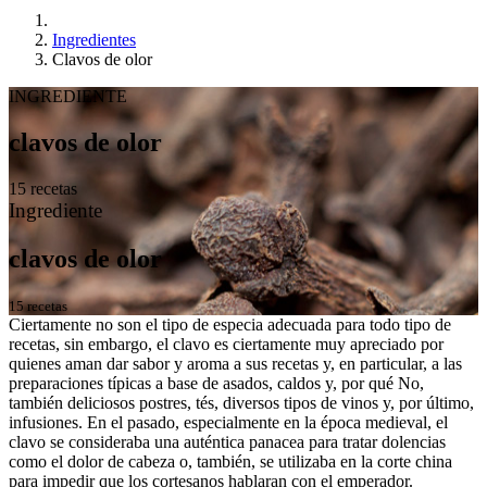
Ingredientes
Clavos de olor
INGREDIENTE
clavos de olor
15 recetas
Ingrediente
clavos de olor
15 recetas
Ciertamente no son el tipo de especia adecuada para todo tipo de
recetas, sin embargo, el clavo es ciertamente muy apreciado por
quienes aman dar sabor y aroma a sus recetas y, en particular, a las
preparaciones típicas a base de asados, caldos y, por qué No,
también deliciosos postres, tés, diversos tipos de vinos y, por último,
infusiones. En el pasado, especialmente en la época medieval, el
clavo se consideraba una auténtica panacea para tratar dolencias
como el dolor de cabeza o, también, se utilizaba en la corte china
para impedir que los cortesanos hablaran con el emperador.