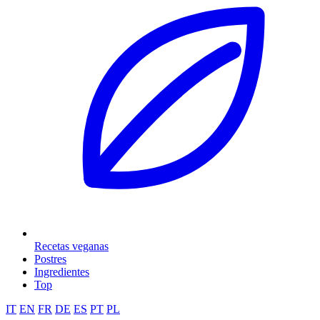
Recetas veganas
Postres
Ingredientes
Top
IT
EN
FR
DE
ES
PT
PL