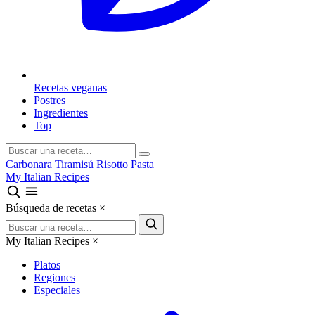
Recetas veganas
Postres
Ingredientes
Top
Carbonara
Tiramisú
Risotto
Pasta
My Italian Recipes
Búsqueda de recetas
×
My Italian Recipes
×
Platos
Regiones
Especiales