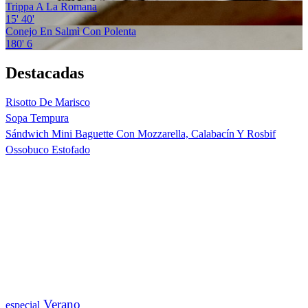
Trippa A La Romana
15'
40'
Conejo En Salmì Con Polenta
180'
6
Destacadas
Risotto De Marisco
Sopa Tempura
Sándwich Mini Baguette Con Mozzarella, Calabacín Y Rosbif
Ossobuco Estofado
Verano
especial