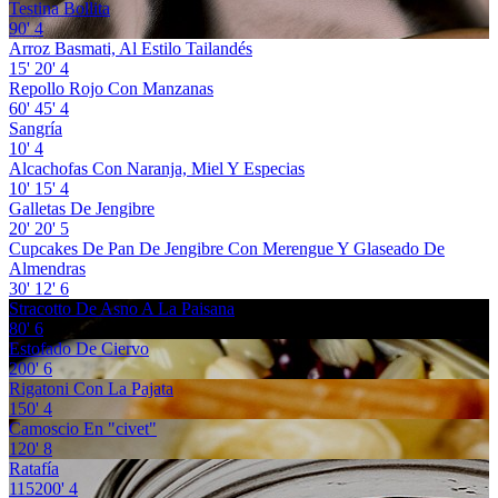
Testina Bollita
90'
4
Arroz Basmati, Al Estilo Tailandés
15'
20'
4
Repollo Rojo Con Manzanas
60'
45'
4
Sangría
10'
4
Alcachofas Con Naranja, Miel Y Especias
10'
15'
4
Galletas De Jengibre
20'
20'
5
Cupcakes De Pan De Jengibre Con Merengue Y Glaseado De
Almendras
30'
12'
6
Stracotto De Asno A La Paisana
80'
6
Estofado De Ciervo
200'
6
Rigatoni Con La Pajata
150'
4
Camoscio En "civet"
120'
8
Ratafía
115200'
4