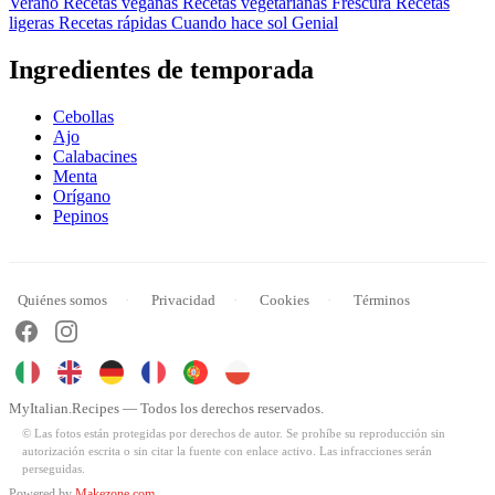
Verano
Recetas veganas
Recetas vegetarianas
Frescura
Recetas
ligeras
Recetas rápidas
Cuando hace sol
Genial
Ingredientes de temporada
Cebollas
Ajo
Calabacines
Menta
Orígano
Pepinos
Quiénes somos
Privacidad
Cookies
Términos
MyItalian.Recipes — Todos los derechos reservados.
© Las fotos están protegidas por derechos de autor. Se prohíbe su reproducción sin
autorización escrita o sin citar la fuente con enlace activo. Las infracciones serán
perseguidas.
Powered by
Makezone.com