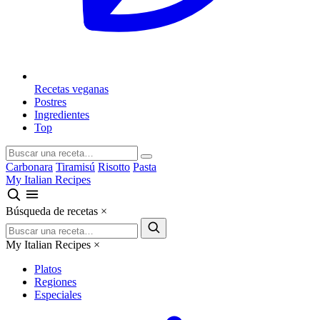
Recetas veganas
Postres
Ingredientes
Top
Carbonara
Tiramisú
Risotto
Pasta
My Italian Recipes
Búsqueda de recetas
×
My Italian Recipes
×
Platos
Regiones
Especiales