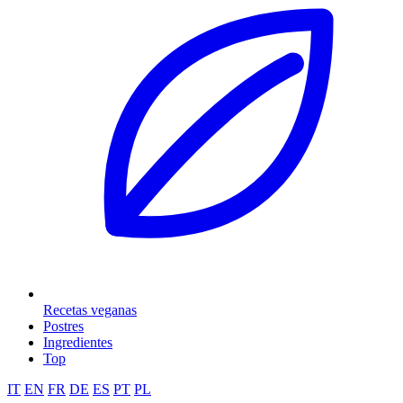
Recetas veganas
Postres
Ingredientes
Top
IT
EN
FR
DE
ES
PT
PL