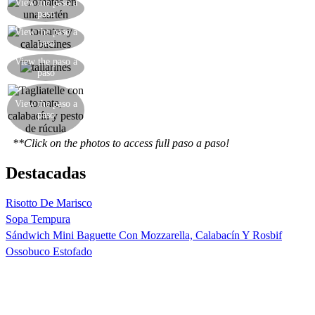
Cortar los tomates en dados y sofreír en una
View the paso a
paso
sartén
Seguir friendo los calabacines junto con los
View the paso a
paso
tomates, rectificar de sal
Una vez cocida, añadir la pasta a la salsa en la
View the paso a
paso
sartén.
Servir los tallarines añadiendo un poco de pesto
View the paso a
paso
de rúcula y unas hierbas picadas
**Click on the photos to access full paso a paso!
Destacadas
Risotto De Marisco
Sopa Tempura
Sándwich Mini Baguette Con Mozzarella, Calabacín Y Rosbif
Ossobuco Estofado