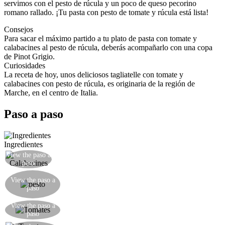
servimos con el pesto de rúcula y un poco de queso pecorino
romano rallado. ¡Tu pasta con pesto de tomate y rúcula está lista!
Consejos
Para sacar el máximo partido a tu plato de pasta con tomate y
calabacines al pesto de rúcula, deberás acompañarlo con una copa
de Pinot Grigio.
Curiosidades
La receta de hoy, unos deliciosos tagliatelle con tomate y
calabacines con pesto de rúcula, es originaria de la región de
Marche, en el centro de Italia.
Paso a paso
Ingredientes
View the paso a
Cortar los calabacines en juliana
paso
Haga un pesto de rúcula mezclando la rúcula, la
View the paso a
cebolla y el aceite con una batidora de mano
paso
eléctrica.
Blanquear los tomates después de hacer una X en
View the paso a
paso
sus bases