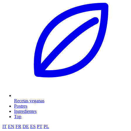
Recetas veganas
Postres
Ingredientes
Top
IT
EN
FR
DE
ES
PT
PL