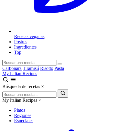
Recetas veganas
Postres
Ingredientes
Top
Carbonara
Tiramisú
Risotto
Pasta
My Italian Recipes
Búsqueda de recetas
×
My Italian Recipes
×
Platos
Regiones
Especiales