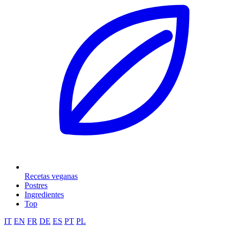
Recetas veganas
Postres
Ingredientes
Top
IT
EN
FR
DE
ES
PT
PL