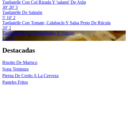
Tagliatelle Con Col Rizada Y 'salami' De Atún
30'
20'
3
Tagliatelle De Salmón
5'
10'
2
Tagliatelle Con Tomate, Calabacín Y Salsa Pesto De Rúcula
20'
2
Tagliatelle Con Champiñones Y Nueces
120'
4
Destacadas
Risotto De Marisco
Sopa Tempura
Pierna De Cerdo A La Cerveza
Pasteles Fritos