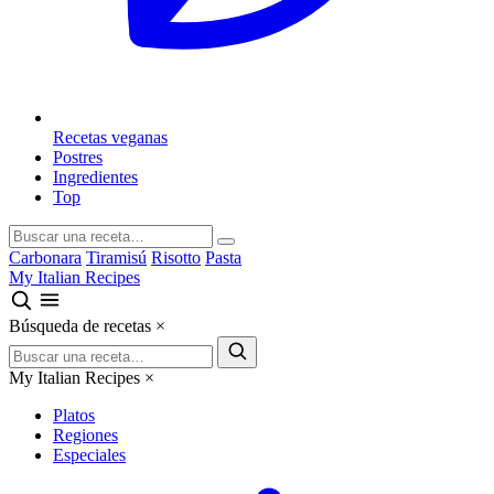
Recetas veganas
Postres
Ingredientes
Top
Carbonara
Tiramisú
Risotto
Pasta
My Italian Recipes
Búsqueda de recetas
×
My Italian Recipes
×
Platos
Regiones
Especiales