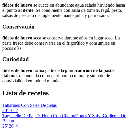
fideos de huevo
se cuece en abundante agua salada hirviendo hasta
el punto
al dente
. Se condimenta con salsa de tomate, ragú, pesto,
salsas de pescado o simplemente mantequilla y parmesano.
Conservación
fideos de huevo
seca se conserva durante años en lugar seco. La
pasta fresca debe conservarse en el frigorífico y consumirse en
pocos días.
Curiosidad
fideos de huevo
forma parte de la gran
tradición de la pasta
italiana
, reconocida como patrimonio cultural y símbolo de
convivialidad en todo el mundo.
Lista de recetas
Tallarines Con Salsa De Setas
20'
10'
2
Tagliatelle De Paja Y Heno Con Champiñones Y Salsa Crujiente De
Bacon
25'
20'
4