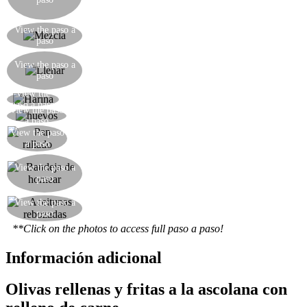
queso parmesano, perejil picado en trozos, nuez
moscada, sal y pimienta.
Mezclar la mezcla junto con una batidora
View the paso a
paso
eléctrica
Hacer una incisión en un lado de las aceitunas y
View the paso a
con una cucharadita llenar cada oliva con el
paso
relleno
View the
Recubrir las aceitunas en la harina
paso a paso
View the paso
Sumergir las aceitunas en huevo batido
a paso
View the paso
Sumergir las aceitunas en el pan rallado
a paso
Poner las aceitunas en una bandeja medida que
View the paso a
los hacen, a continuación, freír hasta que estén
paso
doradas
View the paso a
Sus aceitunas están listos!
paso
**Click on the photos to access full paso a paso!
Información adicional
Olivas rellenas y fritas a la ascolana con