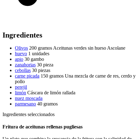
Ingredientes
Olivos
200 gramos
Aceitunas verdes sin hueso Ascolane
huevo
1 unidades
apio
30 gambo
zanahorias
30 pieza
cebollas
30 piezas
carne picada
150 gramos
Una mezcla de carne de res, cerdo y
pollo
perejil
limón
Cáscara de limón rallada
nuez moscada
parmesano
40 gramos
Ingredientes seleccionados
Fritura de aceitunas rellenas pugliesas
Un plato que combina la crocancia de la fritura con la salinidad de