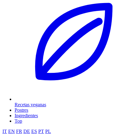
Recetas veganas
Postres
Ingredientes
Top
IT
EN
FR
DE
ES
PT
PL