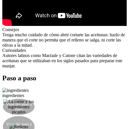
Consejos
Tenga mucho cuidado de cómo abrir cortarte las aceitunas: hazlo de
manera que el corte no permita que el relleno se salga, ni corte las
olivas a la mitad.
Curiosidades
Autores latinos como Marziale y Catone citan las variedades de
aceitunas que se utilizaban en los siglos pasados para preparar este
manjar.
Paso a paso
ingredientes
Freír el apio picado, la zanahoria y la cebolla y
View the paso a
luego agregar la carne picada. Después de un
paso
tiempo, añadir un chorrito de vino y reducir.
Combinar en un bol la mezcla de carne cocinada,
la mitad de un huevo, la ralladura de un limón,
View the paso a
paso