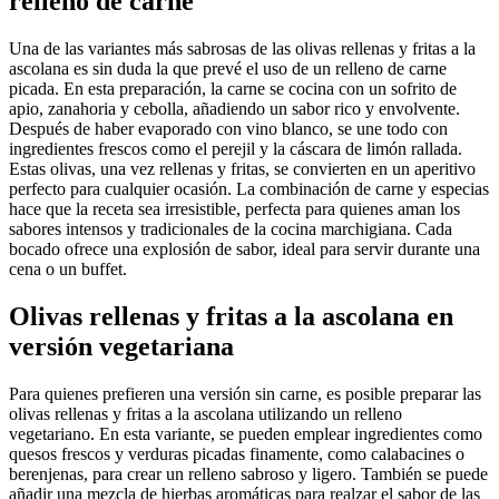
relleno de carne
Una de las variantes más sabrosas de las olivas rellenas y fritas a la
ascolana es sin duda la que prevé el uso de un relleno de carne
picada. En esta preparación, la carne se cocina con un sofrito de
apio, zanahoria y cebolla, añadiendo un sabor rico y envolvente.
Después de haber evaporado con vino blanco, se une todo con
ingredientes frescos como el perejil y la cáscara de limón rallada.
Estas olivas, una vez rellenas y fritas, se convierten en un aperitivo
perfecto para cualquier ocasión. La combinación de carne y especias
hace que la receta sea irresistible, perfecta para quienes aman los
sabores intensos y tradicionales de la cocina marchigiana. Cada
bocado ofrece una explosión de sabor, ideal para servir durante una
cena o un buffet.
Olivas rellenas y fritas a la ascolana en
versión vegetariana
Para quienes prefieren una versión sin carne, es posible preparar las
olivas rellenas y fritas a la ascolana utilizando un relleno
vegetariano. En esta variante, se pueden emplear ingredientes como
quesos frescos y verduras picadas finamente, como calabacines o
berenjenas, para crear un relleno sabroso y ligero. También se puede
añadir una mezcla de hierbas aromáticas para realzar el sabor de las