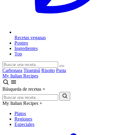
Recetas veganas
Postres
Ingredientes
Top
Carbonara
Tiramisú
Risotto
Pasta
My Italian Recipes
Búsqueda de recetas
×
My Italian Recipes
×
Platos
Regiones
Especiales