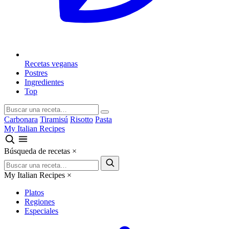
Recetas veganas
Postres
Ingredientes
Top
Carbonara
Tiramisú
Risotto
Pasta
My Italian Recipes
Búsqueda de recetas
×
My Italian Recipes
×
Platos
Regiones
Especiales