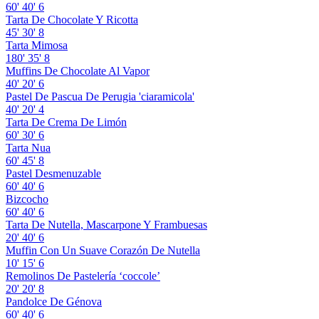
60'
40'
6
Tarta De Chocolate Y Ricotta
45'
30'
8
Tarta Mimosa
180'
35'
8
Muffins De Chocolate Al Vapor
40'
20'
6
Pastel De Pascua De Perugia 'ciaramicola'
40'
20'
4
Tarta De Crema De Limón
60'
30'
6
Tarta Nua
60'
45'
8
Pastel Desmenuzable
60'
40'
6
Bizcocho
60'
40'
6
Tarta De Nutella, Mascarpone Y Frambuesas
20'
40'
6
Muffin Con Un Suave Corazón De Nutella
10'
15'
6
Remolinos De Pastelería ‘coccole’
20'
20'
8
Pandolce De Génova
60'
40'
6