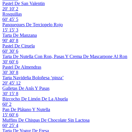
Pastel De San Valentin
20'
10'
2
Rosquillas
60'
45'
5
Panqueques De Terciopelo Rojo
15'
15'
3
Tarta De Manzana
90'
40'
8
Pastel De Ciruela
60'
30'
6
Tarta De Nutella Con Ron, Pasas Y Crema De Mascarpone Al Ron
30'
60'
6
Pastel De Almendras
30'
30'
8
Tarta Navideña Boloñesa ‘pinza’
20'
45'
12
Galletas De Anís Y Pasas
30'
15'
8
Bizcocho De Limón De La Abuela
60'
2
Pan De Plátano Y Nutella
15'
60'
6
Muffins De Chispas De Chocolate Sin Lactosa
60'
25'
4
Tarta De Yogur De Fresa