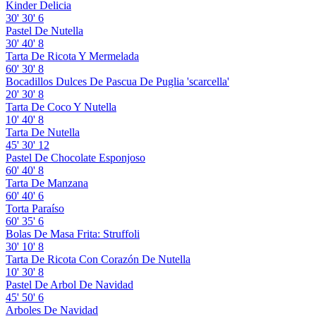
Kinder Delicia
30'
30'
6
Pastel De Nutella
30'
40'
8
Tarta De Ricota Y Mermelada
60'
30'
8
Bocadillos Dulces De Pascua De Puglia 'scarcella'
20'
30'
8
Tarta De Coco Y Nutella
10'
40'
8
Tarta De Nutella
45'
30'
12
Pastel De Chocolate Esponjoso
60'
40'
8
Tarta De Manzana
60'
40'
6
Torta Paraíso
60'
35'
6
Bolas De Masa Frita: Struffoli
30'
10'
8
Tarta De Ricota Con Corazón De Nutella
10'
30'
8
Pastel De Arbol De Navidad
45'
50'
6
Arboles De Navidad