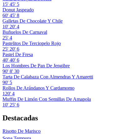
15'
45'
5
Donut Jaspeado
60'
45'
8
Galletas De Chocolate Y Chile
10'
20'
4
Buñuelos De Carnaval
25'
4
Pastelitos De Terciopelo Rojo
25'
20'
6
Pastel De Fresa
40'
40'
6
Los Hombres De Pan De Jengibre
90'
8'
30
Tarta De Calabaza Con Almendras Y Amaretti
90'
5
Rollos De Arándanos Y Cardamomo
120'
4
Muffin De Limón Con Semillas De Amapola
10'
25'
6
Destacadas
Risotto De Marisco
Sopa Tempura