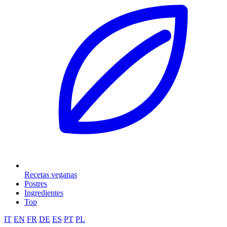
Recetas veganas
Postres
Ingredientes
Top
IT
EN
FR
DE
ES
PT
PL