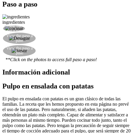
Paso a paso
ingredientes
View the
Cocinar en agua hirviendo sin sal
paso a paso
Escurrir el pulpo sólo cuando su agua de cocción
View the paso a
paso
se ha convertido en tibia
Cortar el pulpo en trozos y se visten con aceite,
View the paso a
paso
limón, perejil y sal
**Click on the photos to access full paso a paso!
Información adicional
Pulpo en ensalada con patatas
El pulpo en ensalada con patatas es un gran clásico de todas las
familias. La receta que les hemos propuesto en esta página no prevé
el uso de las patatas. Pero naturalmente, si añaden las patatas,
obtendrán un plato más completo. Capaz de alimentar y satisfacer a
más personas al mismo tiempo. Pueden cocinar todo junto, tanto el
pulpo como las patatas. Pero tengan la precaución de seguir siempre
el tiempo de cocción adecuado para el pulpo, que será siempre de 20