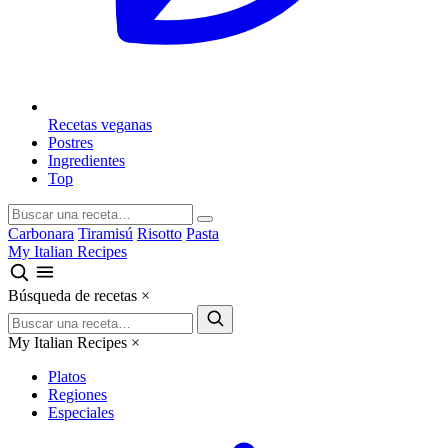
Recetas veganas
Postres
Ingredientes
Top
Carbonara
Tiramisú
Risotto
Pasta
My Italian Recipes
Búsqueda de recetas
×
My Italian Recipes
×
Platos
Regiones
Especiales