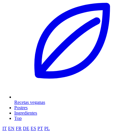
Recetas veganas
Postres
Ingredientes
Top
IT
EN
FR
DE
ES
PT
PL