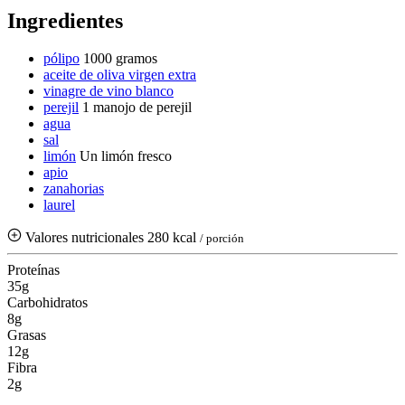
Ingredientes
pólipo
1000 gramos
aceite de oliva virgen extra
vinagre de vino blanco
perejil
1 manojo de perejil
agua
sal
limón
Un limón fresco
apio
zanahorias
laurel
Valores nutricionales
280 kcal
/ porción
Proteínas
35g
Carbohidratos
8g
Grasas
12g
Fibra
2g