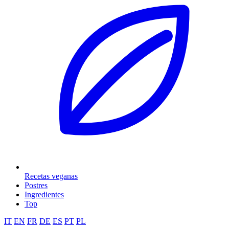
Recetas veganas
Postres
Ingredientes
Top
IT
EN
FR
DE
ES
PT
PL