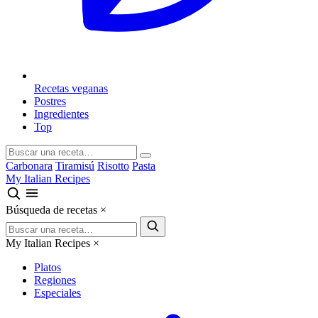
Recetas veganas
Postres
Ingredientes
Top
Carbonara
Tiramisú
Risotto
Pasta
My Italian Recipes
Búsqueda de recetas
×
My Italian Recipes
×
Platos
Regiones
Especiales