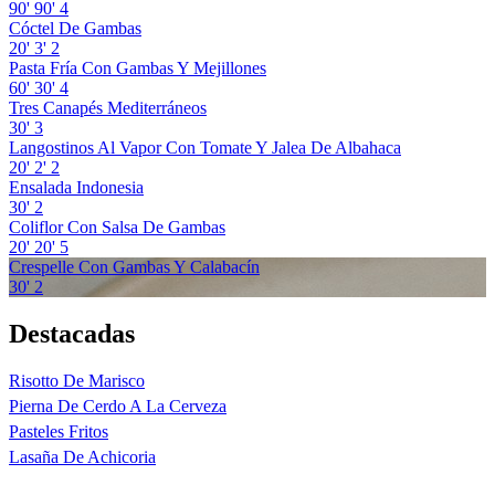
90'
90'
4
Cóctel De Gambas
20'
3'
2
Pasta Fría Con Gambas Y Mejillones
60'
30'
4
Tres Canapés Mediterráneos
30'
3
Langostinos Al Vapor Con Tomate Y Jalea De Albahaca
20'
2'
2
Ensalada Indonesia
30'
2
Coliflor Con Salsa De Gambas
20'
20'
5
Crespelle Con Gambas Y Calabacín
30'
2
Destacadas
Risotto De Marisco
Pierna De Cerdo A La Cerveza
Pasteles Fritos
Lasaña De Achicoria