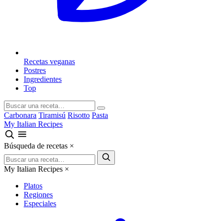
Recetas veganas
Postres
Ingredientes
Top
Carbonara
Tiramisú
Risotto
Pasta
My Italian Recipes
Búsqueda de recetas
×
My Italian Recipes
×
Platos
Regiones
Especiales