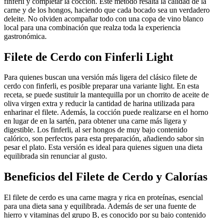
finferli y completar la cocción. Este método resalta la calidad de la
carne y de los hongos, haciendo que cada bocado sea un verdadero
deleite. No olviden acompañar todo con una copa de vino blanco
local para una combinación que realza toda la experiencia
gastronómica.
Filete de Cerdo con Finferli Light
Para quienes buscan una versión más ligera del clásico filete de
cerdo con finferli, es posible preparar una variante light. En esta
receta, se puede sustituir la mantequilla por un chorrito de aceite de
oliva virgen extra y reducir la cantidad de harina utilizada para
enharinar el filete. Además, la cocción puede realizarse en el horno
en lugar de en la sartén, para obtener una carne más ligera y
digestible. Los finferli, al ser hongos de muy bajo contenido
calórico, son perfectos para esta preparación, añadiendo sabor sin
pesar el plato. Esta versión es ideal para quienes siguen una dieta
equilibrada sin renunciar al gusto.
Beneficios del Filete de Cerdo y Calorías
El filete de cerdo es una carne magra y rica en proteínas, esencial
para una dieta sana y equilibrada. Además de ser una fuente de
hierro y vitaminas del grupo B, es conocido por su bajo contenido