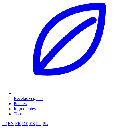
Recetas veganas
Postres
Ingredientes
Top
IT
EN
FR
DE
ES
PT
PL