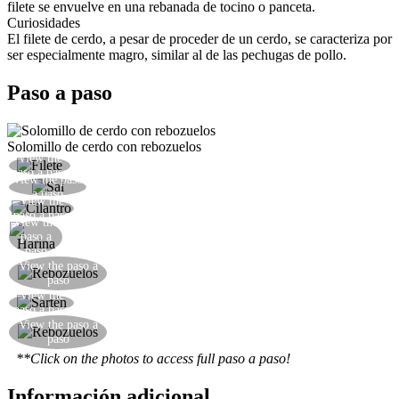
filete se envuelve en una rebanada de tocino o panceta.
Curiosidades
El filete de cerdo, a pesar de proceder de un cerdo, se caracteriza por
ser especialmente magro, similar al de las pechugas de pollo.
Paso a paso
Solomillo de cerdo con rebozuelos
View the
Cortar los medallones de cerdo
paso a paso
View the paso
Sazonar el cerdo con sal marina molida
a paso
View the
Espolvorear la carne con cilantro
paso a paso
View the
Enharina los medallones
paso a
paso
Limpiar y partir por la mitad los champiñones
View the paso a
paso
rebozuelos
View the
Dore los medallones a fuego alto
paso a paso
Cocinar los rebozuelos en la sartén con un poco
View the paso a
paso
de perejil, sal y aceite…
**Click on the photos to access full paso a paso!
Información adicional