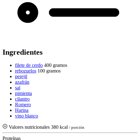
Ingredientes
filete de cerdo
400 gramos
rebozuelos
100 gramos
perejil
azafrán
sal
pimienta
cilantro
Romero
Harina
vino blanco
Valores nutricionales
380 kcal
/ porción
Proteínas