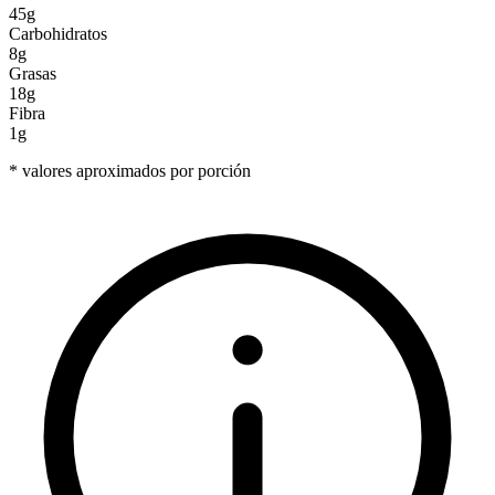
45g
Carbohidratos
8g
Grasas
18g
Fibra
1g
* valores aproximados por porción