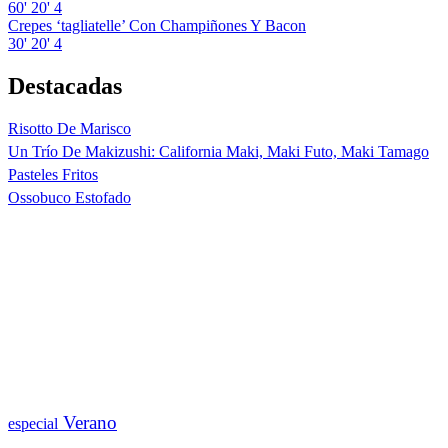
60'
20'
4
Crepes ‘tagliatelle’ Con Champiñones Y Bacon
30'
20'
4
Destacadas
Risotto De Marisco
Un Trío De Makizushi: California Maki, Maki Futo, Maki Tamago
Pasteles Fritos
Ossobuco Estofado
Verano
especial