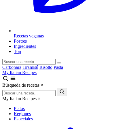
Recetas veganas
Postres
Ingredientes
Top
Carbonara
Tiramisú
Risotto
Pasta
My Italian Recipes
Búsqueda de recetas
×
My Italian Recipes
×
Platos
Regiones
Especiales