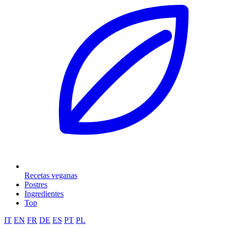
Recetas veganas
Postres
Ingredientes
Top
IT
EN
FR
DE
ES
PT
PL