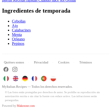
ligeras
Recetas rápidas
Cuando hace sol
Genial
Ingredientes de temporada
Cebollas
Ajo
Calabacines
Menta
Orígano
Pepinos
Quiénes somos
Privacidad
Cookies
Términos
MyItalian.Recipes — Todos los derechos reservados.
© Las fotos están protegidas por derechos de autor. Se prohíbe su reproducción sin
autorización escrita o sin citar la fuente con enlace activo. Las infracciones serán
perseguidas.
Powered by
Makezone.com