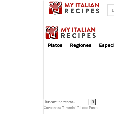
Platos
Regiones
Especi
Carbonara
Tiramisú
Risotto
Pasta