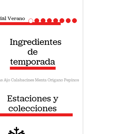
ial
Recetas veganas
Ingredientes
de
temporada
as
Ajo
Calabacines
Menta
Orígano
Pepinos
Estaciones y
colecciones