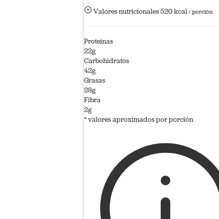
Valores nutricionales
520 kcal
/ porción
Proteínas
22g
Carbohidratos
42g
Grasas
28g
Fibra
2g
* valores aproximados por porción