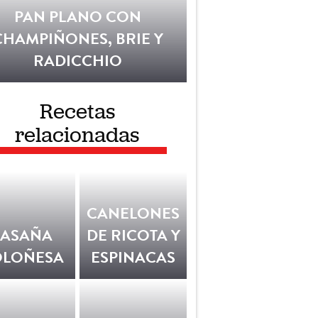
PAN PLANO CON
CHAMPIÑONES, BRIE Y
RADICCHIO
Recetas
relacionadas
CANELONES
LASAÑA
DE RICOTA Y
OLOÑESA
ESPINACAS