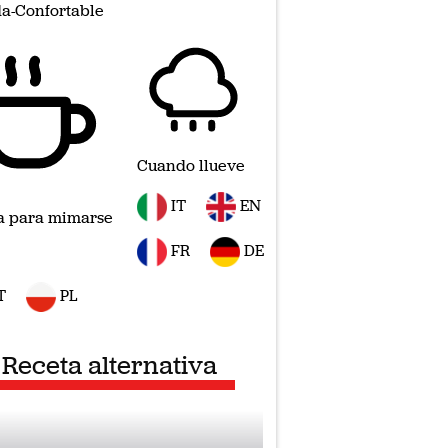
a-Confortable
Cuando llueve
IT
EN
a para mimarse
FR
DE
T
PL
Receta alternativa