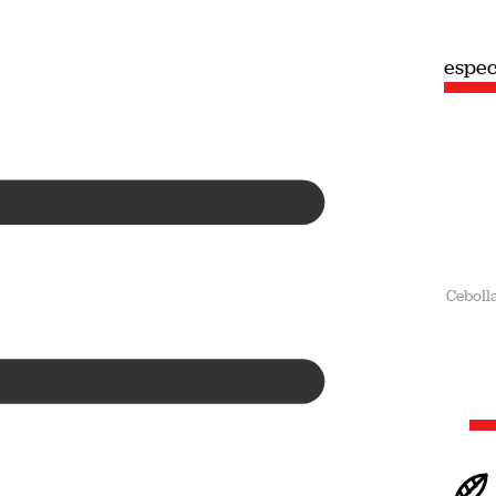
especial
espec
Verano
Ceboll