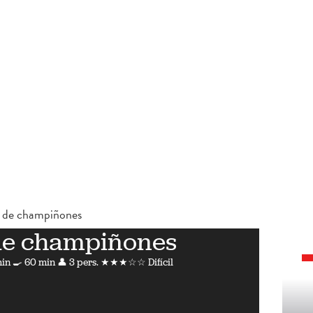
s de champiñones
de champiñones
min
🍳 60 min
👤 3 pers.
★★★☆☆ Difícil