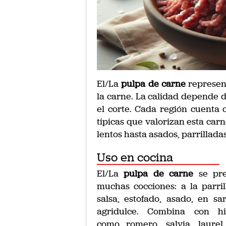
El/La
pulpa de carne
represent
la carne. La calidad depende de
el corte. Cada región cuenta c
típicas que valorizan esta ca
lentos hasta asados, parrilladas
Uso en cocina
El/La
pulpa de carne
se pre
muchas cocciones: a la parril
salsa, estofado, asado, en sa
agridulce. Combina con hi
como romero, salvia, laurel