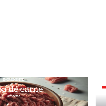
INGREDIENTE
pa de carne
3 recetas