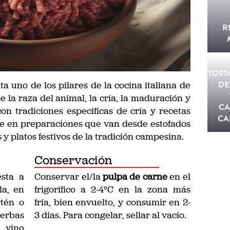
R
TOST
DE
a uno de los pilares de la cocina italiana de
 la raza del animal, la cría, la maduración y
CA
on tradiciones específicas de cría y recetas
CA
rne en preparaciones que van desde estofados
 y platos festivos de la tradición campesina.
Conservación
sta a
Conservar el/la
pulpa de carne
en el
la, en
frigorífico a 2-4°C en la zona más
rtén o
fría, bien envuelto, y consumir en 2-
erbas
3 días. Para congelar, sellar al vacío.
, vino