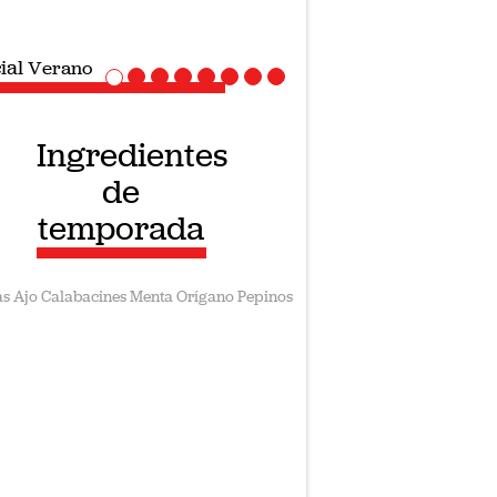
ial
Verano
Ingredientes
de
temporada
as
Ajo
Calabacines
Menta
Orígano
Pepinos