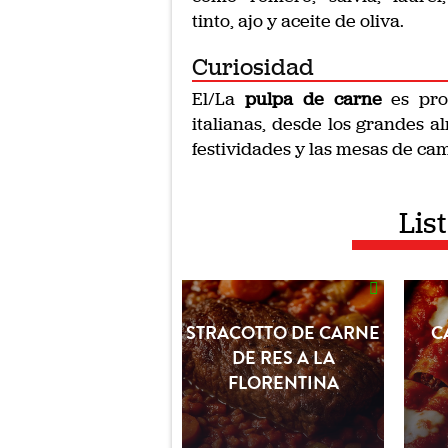
tinto, ajo y aceite de oliva.
Curiosidad
El/La
pulpa de carne
es pro
italianas, desde los grandes a
festividades y las mesas de ca
Lis
STRACOTTO DE CARNE
C
DE RES A LA
FLORENTINA