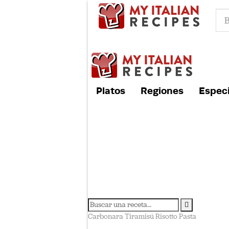
Platos
Regiones
Especi
Carbonara
Tiramisú
Risotto
Pasta