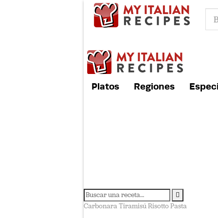
Platos
Regiones
Especi
Carbonara
Tiramisú
Risotto
Pasta