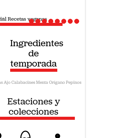
ial
Recetas veganas
Ingredientes
de
temporada
as
Ajo
Calabacines
Menta
Orígano
Pepinos
Estaciones y
colecciones