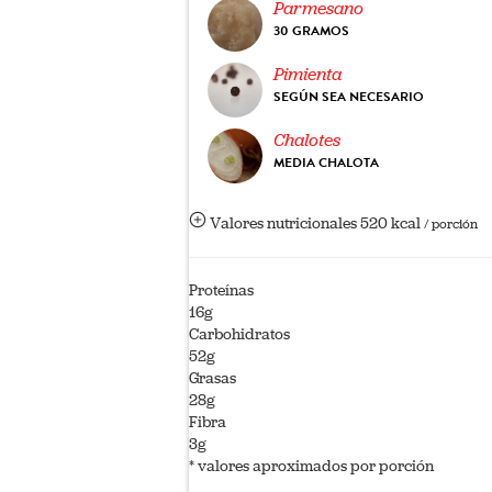
Parmesano
30 GRAMOS
Pimienta
SEGÚN SEA NECESARIO
Chalotes
MEDIA CHALOTA
Valores nutricionales
520 kcal
/ porción
Proteínas
16g
Carbohidratos
52g
Grasas
28g
Fibra
3g
* valores aproximados por porción