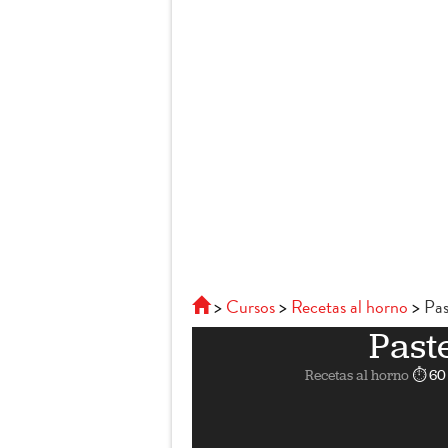
Cursos
Recetas al horno
Pas
Past
Recetas al horno
⏱ 60