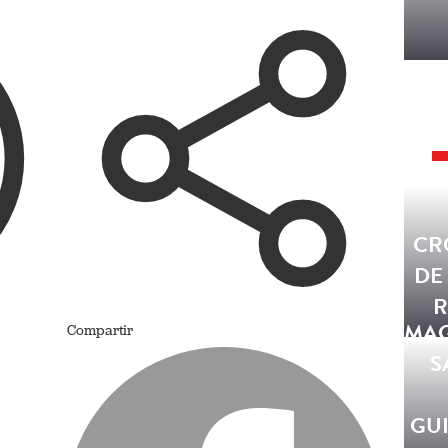
CR
DE
R
MA
Compartir
S
GUI