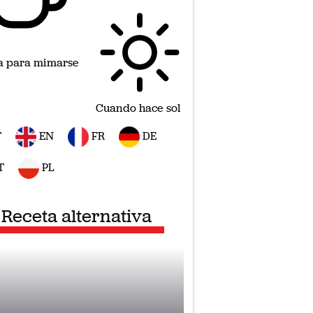
a para mimarse
Cuando hace sol
T
EN
FR
DE
T
PL
Receta alternativa