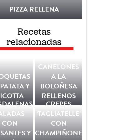
PIZZA RELLENA
Recetas
relacionadas
CANELONES
OQUETAS
A LA
 PATATA Y
BOLOÑESA
ICOTTA
RELLENOS
GDALENAS
CREPES
ALADAS
‘TAGLIATELLE’
CON
CON
SANTES Y
CHAMPIÑONES