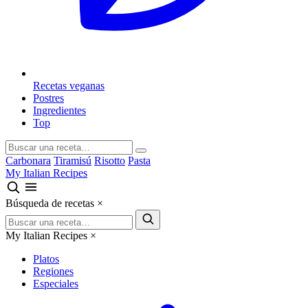
Recetas veganas
Postres
Ingredientes
Top
Carbonara
Tiramisú
Risotto
Pasta
My Italian Recipes
Búsqueda de recetas
×
My Italian Recipes
×
Platos
Regiones
Especiales