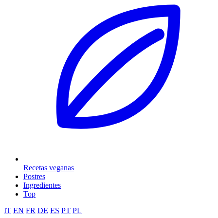
Recetas veganas
Postres
Ingredientes
Top
IT
EN
FR
DE
ES
PT
PL