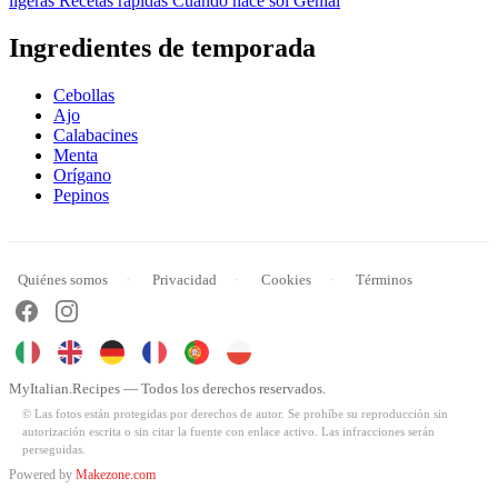
ligeras
Recetas rápidas
Cuando hace sol
Genial
Ingredientes de temporada
Cebollas
Ajo
Calabacines
Menta
Orígano
Pepinos
Quiénes somos
Privacidad
Cookies
Términos
MyItalian.Recipes — Todos los derechos reservados.
© Las fotos están protegidas por derechos de autor. Se prohíbe su reproducción sin
autorización escrita o sin citar la fuente con enlace activo. Las infracciones serán
perseguidas.
Powered by
Makezone.com