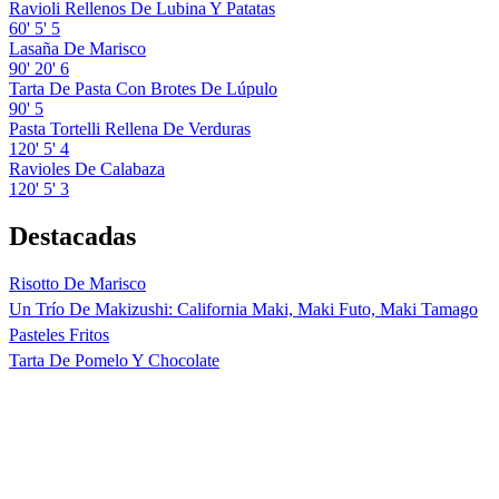
Ravioli Rellenos De Lubina Y Patatas
60'
5'
5
Lasaña De Marisco
90'
20'
6
Tarta De Pasta Con Brotes De Lúpulo
90'
5
Pasta Tortelli Rellena De Verduras
120'
5'
4
Ravioles De Calabaza
120'
5'
3
Destacadas
Risotto De Marisco
Un Trío De Makizushi: California Maki, Maki Futo, Maki Tamago
Pasteles Fritos
Tarta De Pomelo Y Chocolate