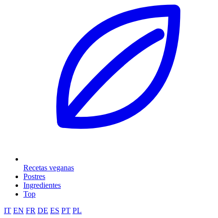
Recetas veganas
Postres
Ingredientes
Top
IT
EN
FR
DE
ES
PT
PL