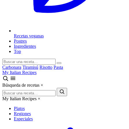
Recetas veganas
Postres
Ingredientes
Top
Carbonara
Tiramisú
Risotto
Pasta
My Italian Recipes
Búsqueda de recetas
×
My Italian Recipes
×
Platos
Regiones
Especiales