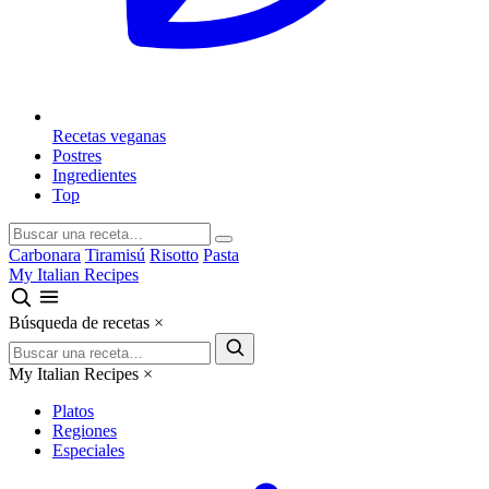
Recetas veganas
Postres
Ingredientes
Top
Carbonara
Tiramisú
Risotto
Pasta
My Italian Recipes
Búsqueda de recetas
×
My Italian Recipes
×
Platos
Regiones
Especiales