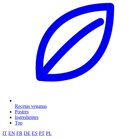
Recetas veganas
Postres
Ingredientes
Top
IT
EN
FR
DE
ES
PT
PL