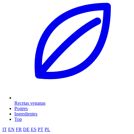
Recetas veganas
Postres
Ingredientes
Top
IT
EN
FR
DE
ES
PT
PL