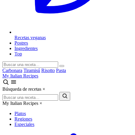
Recetas veganas
Postres
Ingredientes
Top
Carbonara
Tiramisú
Risotto
Pasta
My Italian Recipes
Búsqueda de recetas
×
My Italian Recipes
×
Platos
Regiones
Especiales