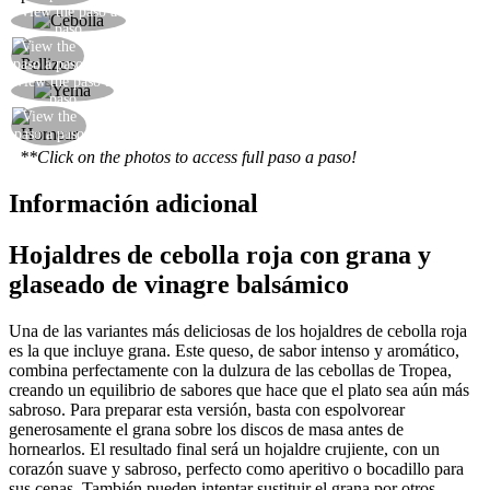
View the paso a
Coloque una rodaja de cebolla en cada hojaldre
paso
View the
Pellizcar y levantar el borde
paso a paso
View the paso a
Pintar la masa con la clara de huevo batida
paso
View the
Hornear, decorar y servir
paso a paso
**Click on the photos to access full paso a paso!
Información adicional
Hojaldres de cebolla roja con grana y
glaseado de vinagre balsámico
Una de las variantes más deliciosas de los hojaldres de cebolla roja
es la que incluye grana. Este queso, de sabor intenso y aromático,
combina perfectamente con la dulzura de las cebollas de Tropea,
creando un equilibrio de sabores que hace que el plato sea aún más
sabroso. Para preparar esta versión, basta con espolvorear
generosamente el grana sobre los discos de masa antes de
hornearlos. El resultado final será un hojaldre crujiente, con un
corazón suave y sabroso, perfecto como aperitivo o bocadillo para
sus cenas. También pueden intentar sustituir el grana por otros