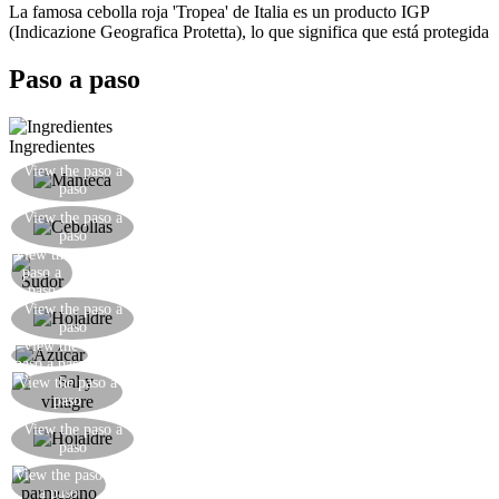
La famosa cebolla roja 'Tropea' de Italia es un producto IGP
(Indicazione Geografica Protetta), lo que significa que está protegida
Paso a paso
Ingredientes
Derretir una generosa nuez de mantequilla en una
View the paso a
paso
sartén
Cortar la cebolla en rodajas razonablemente
View the paso a
paso
gruesas
View the
Sudar las cebollas
paso a
paso
Mientras se cocina la cebolla, cortar unos círculos
View the paso a
paso
de hojaldre.
View the
Añadir el azúcar a las cebollas.
paso a paso
View the paso a
Añadir sal y vinagre a las cebollas.
paso
Coloque los círculos de masa en la bandeja para
View the paso a
paso
hornear.
View the paso
Espolvorear sobre el queso parmesano
a paso