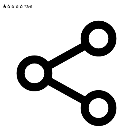
★☆☆☆☆
Fácil