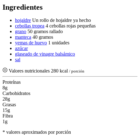
Ingredientes
hojaldre
Un rollo de hojaldre ya hecho
cebollas tropea
4 cebollas rojas pequeñas
grano
50 gramos
rallado
manteca
40 gramos
yemas de huevo
1 unidades
azúcar
glaseado de vinagre balsámico
sal
Valores nutricionales
280 kcal
/ porción
Proteínas
8g
Carbohidratos
28g
Grasas
15g
Fibra
1g
* valores aproximados por porción