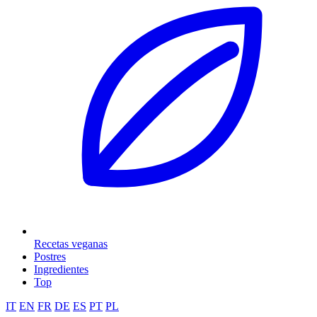
Recetas veganas
Postres
Ingredientes
Top
IT
EN
FR
DE
ES
PT
PL