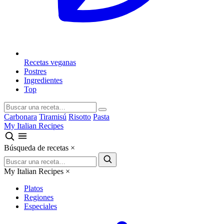
Recetas veganas
Postres
Ingredientes
Top
Carbonara
Tiramisú
Risotto
Pasta
My Italian Recipes
Búsqueda de recetas
×
My Italian Recipes
×
Platos
Regiones
Especiales