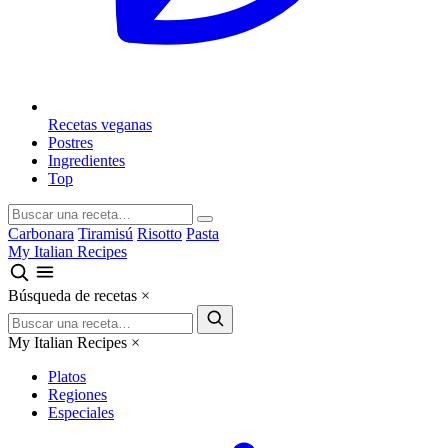
Recetas veganas
Postres
Ingredientes
Top
Carbonara
Tiramisú
Risotto
Pasta
My Italian Recipes
Búsqueda de recetas
×
My Italian Recipes
×
Platos
Regiones
Especiales