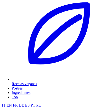
Recetas veganas
Postres
Ingredientes
Top
IT
EN
FR
DE
ES
PT
PL