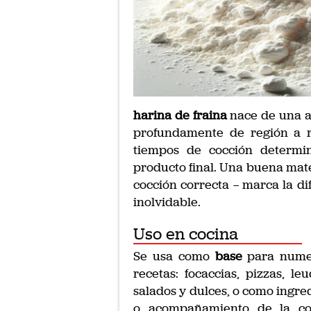
harina de fraina
nace de una 
profundamente de región a re
tiempos de cocción determin
producto final. Una buena mat
cocción correcta — marca la d
inolvidable.
Uso en cocina
Se usa como
base
para nume
recetas: focaccias, pizzas, le
salados y dulces, o como ingre
o acompañamiento de la co