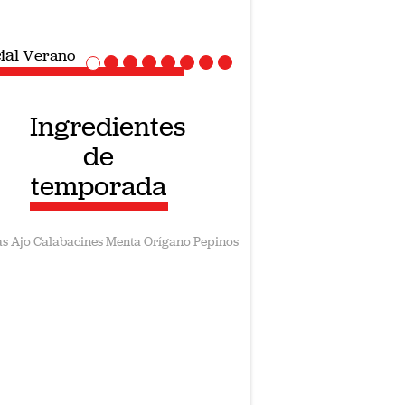
ial
Verano
Ingredientes
de
temporada
as
Ajo
Calabacines
Menta
Orígano
Pepinos