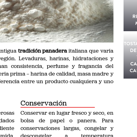
R
TOST
DE
antigua
tradición panadera
italiana que varía
gión. Levaduras, harinas, hidrataciones y
CA
an consistencia, perfume y fragancia del
CA
eria prima — harina de calidad, masa madre y
iferencia entre un producto cualquiera y uno
Conservación
rosas
Conservar en lugar fresco y seco, en
udados
bolsa de papel o panera. Para
diente
conservaciones largas, congelar y
mida,
descongelar a temperatura