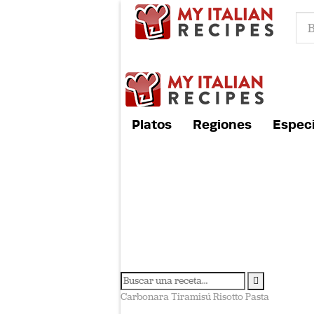
Platos
Regiones
Especi
Carbonara
Tiramisú
Risotto
Pasta