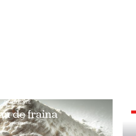
INGREDIENTE
na de fraina
1 recetas