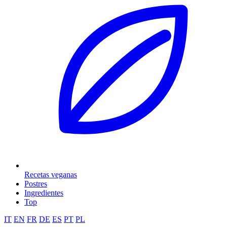
Recetas veganas
Postres
Ingredientes
Top
IT
EN
FR
DE
ES
PT
PL