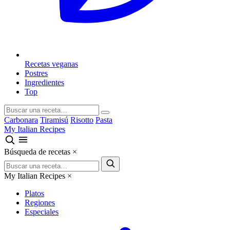
Recetas veganas
Postres
Ingredientes
Top
Carbonara
Tiramisú
Risotto
Pasta
My Italian Recipes
Búsqueda de recetas
×
My Italian Recipes
×
Platos
Regiones
Especiales