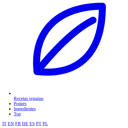
Recetas veganas
Postres
Ingredientes
Top
IT
EN
FR
DE
ES
PT
PL