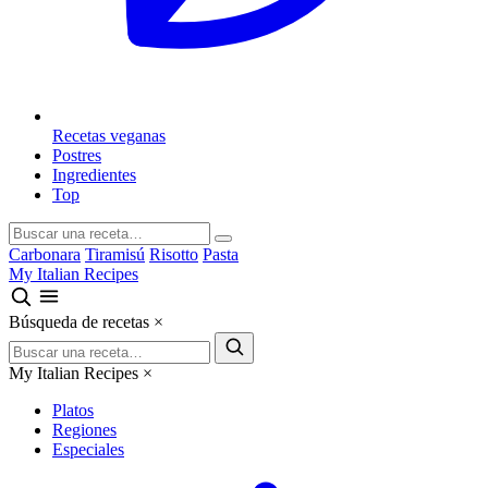
Recetas veganas
Postres
Ingredientes
Top
Carbonara
Tiramisú
Risotto
Pasta
My Italian Recipes
Búsqueda de recetas
×
My Italian Recipes
×
Platos
Regiones
Especiales