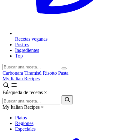
Recetas veganas
Postres
Ingredientes
Top
Carbonara
Tiramisú
Risotto
Pasta
My Italian Recipes
Búsqueda de recetas
×
My Italian Recipes
×
Platos
Regiones
Especiales