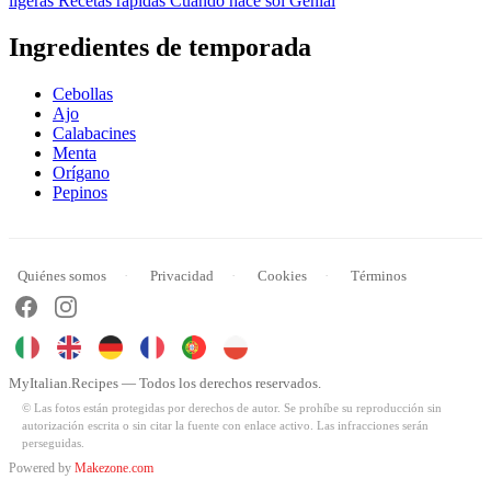
ligeras
Recetas rápidas
Cuando hace sol
Genial
Ingredientes de temporada
Cebollas
Ajo
Calabacines
Menta
Orígano
Pepinos
Quiénes somos
Privacidad
Cookies
Términos
MyItalian.Recipes — Todos los derechos reservados.
© Las fotos están protegidas por derechos de autor. Se prohíbe su reproducción sin
autorización escrita o sin citar la fuente con enlace activo. Las infracciones serán
perseguidas.
Powered by
Makezone.com