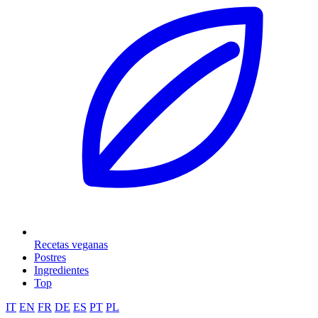
Recetas veganas
Postres
Ingredientes
Top
IT
EN
FR
DE
ES
PT
PL