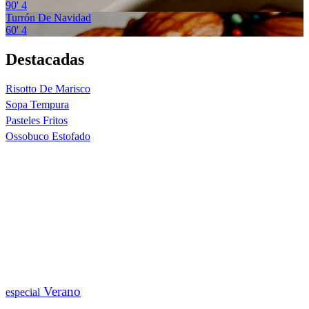
90'
4
Turrón De Navidad
60'
4
Destacadas
Risotto De Marisco
Sopa Tempura
Pasteles Fritos
Ossobuco Estofado
Verano
especial