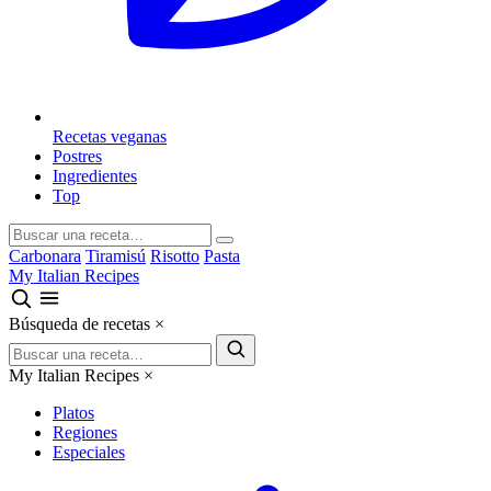
Recetas veganas
Postres
Ingredientes
Top
Carbonara
Tiramisú
Risotto
Pasta
My Italian Recipes
Búsqueda de recetas
×
My Italian Recipes
×
Platos
Regiones
Especiales