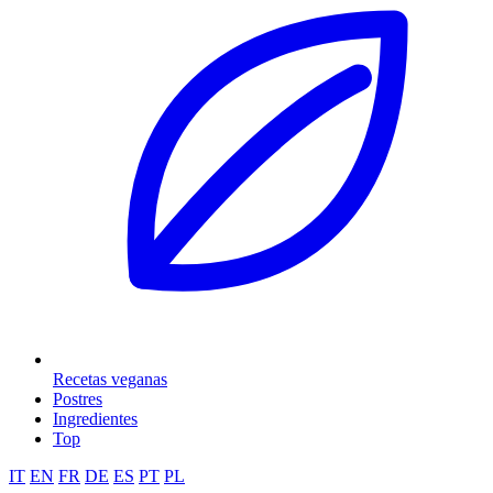
Recetas veganas
Postres
Ingredientes
Top
IT
EN
FR
DE
ES
PT
PL