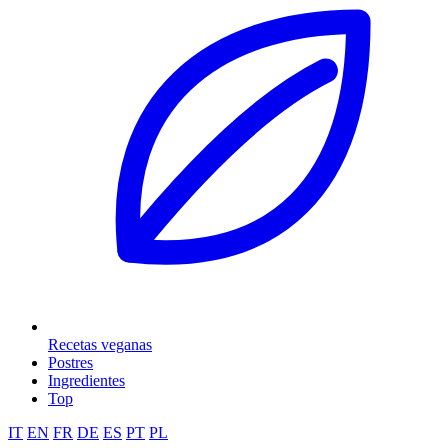
Recetas veganas
Postres
Ingredientes
Top
IT
EN
FR
DE
ES
PT
PL