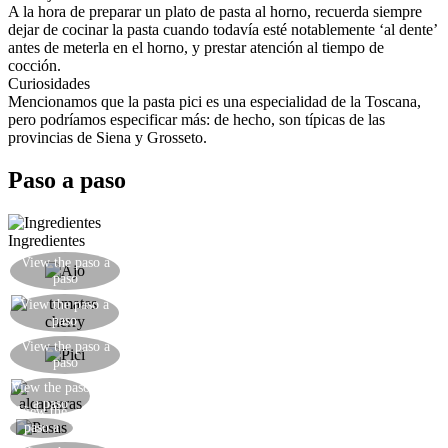
A la hora de preparar un plato de pasta al horno, recuerda siempre
dejar de cocinar la pasta cuando todavía esté notablemente ‘al dente’
antes de meterla en el horno, y prestar atención al tiempo de
cocción.
Curiosidades
Mencionamos que la pasta pici es una especialidad de la Toscana,
pero podríamos especificar más: de hecho, son típicas de las
provincias de Siena y Grosseto.
Paso a paso
Ingredientes
Dorar suavemente un poco de ajo en aceite de
View the paso a
paso
oliva.
View the paso a
Agregar los tomates cherry
paso
Mientras tanto poner la pasta a hervir en agua con
View the paso a
paso
sal
View the paso
Añadir las alcaparras
a paso
View the
Agregar las pasas remojadas
paso a
paso