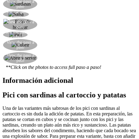
Añadir las sardinas deshuesadas, cortadas en
View the paso a
paso
trozos grandes
View the paso
Mezclar el pici con la salsa preparada
a paso
Cubra una fuente para hornear con papel de
View the paso a
paso
aluminio
View the paso
Transfiera el pici y su salsa al plato.
a paso
Cubra bien la fuente para hornear con papel de
View the paso a
paso
aluminio, sellando los bordes.
Una vez fuera del horno, abrir y servir
View the paso a
paso
inmediatamente.
**Click on the photos to access full paso a paso!
Información adicional
Pici con sardinas al cartoccio y patatas
Una de las variantes más sabrosas de los pici con sardinas al
cartoccio es sin duda la adición de patatas. En esta preparación, las
patatas se cortan en cubos y se cocinan junto con los pici y las
sardinas, creando un plato aún más rico y sustancioso. Las patatas
absorben los sabores del condimento, haciendo que cada bocado sea
una explosión de sabor. Para preparar esta variante, basta con añadir