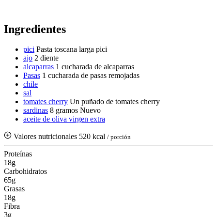
Ingredientes
pici
Pasta toscana larga pici
ajo
2 diente
alcaparras
1 cucharada de alcaparras
Pasas
1 cucharada de pasas remojadas
chile
sal
tomates cherry
Un puñado de tomates cherry
sardinas
8 gramos
Nuevo
aceite de oliva virgen extra
Valores nutricionales
520 kcal
/ porción
Proteínas
18g
Carbohidratos
65g
Grasas
18g
Fibra
3g