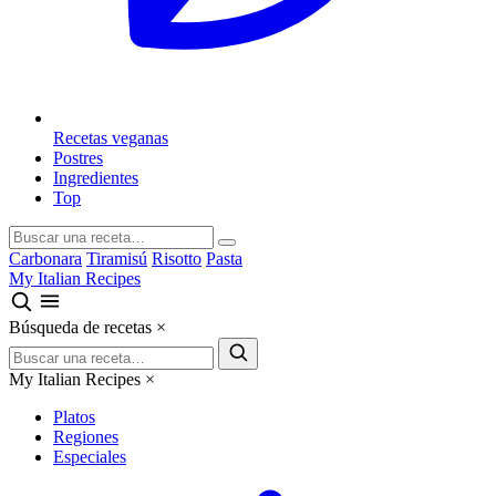
Recetas veganas
Postres
Ingredientes
Top
Carbonara
Tiramisú
Risotto
Pasta
My Italian Recipes
Búsqueda de recetas
×
My Italian Recipes
×
Platos
Regiones
Especiales