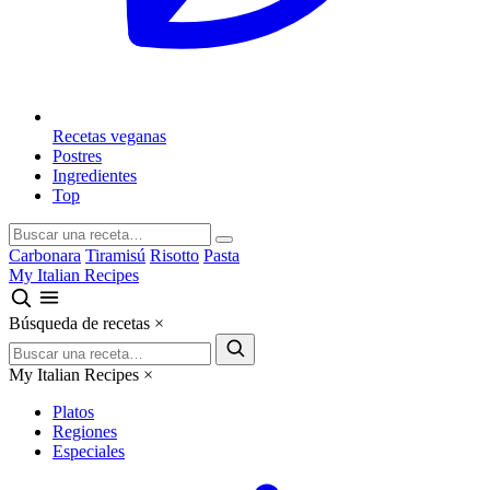
Recetas veganas
Postres
Ingredientes
Top
Carbonara
Tiramisú
Risotto
Pasta
My Italian Recipes
Búsqueda de recetas
×
My Italian Recipes
×
Platos
Regiones
Especiales