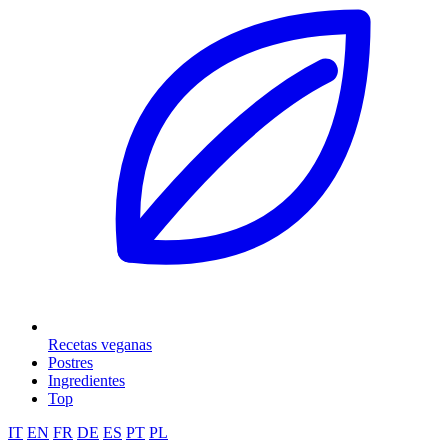
Recetas veganas
Postres
Ingredientes
Top
IT
EN
FR
DE
ES
PT
PL