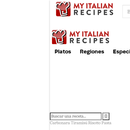
Platos
Regiones
Especi
Carbonara
Tiramisú
Risotto
Pasta