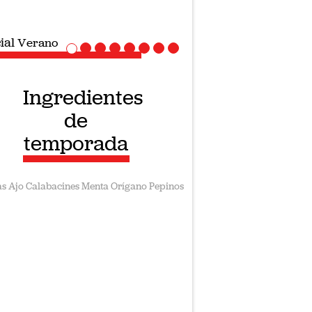
ial
Verano
Ingredientes
de
temporada
as
Ajo
Calabacines
Menta
Orígano
Pepinos