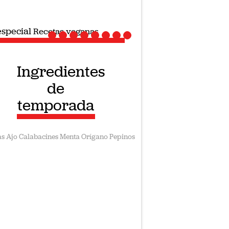
ial
Recetas veganas
Ingredientes
de
temporada
as
Ajo
Calabacines
Menta
Orígano
Pepinos