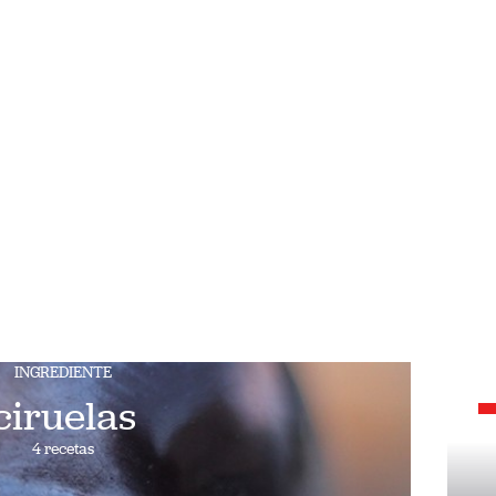
INGREDIENTE
ciruelas
4 recetas