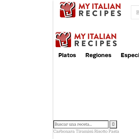
Platos
Regiones
Especi
Carbonara
Tiramisú
Risotto
Pasta