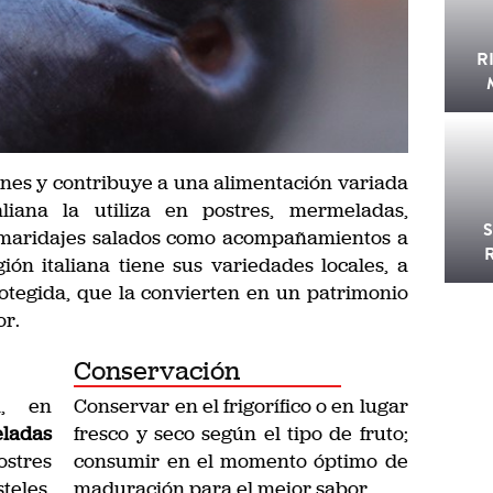
R
nes y contribuye a una alimentación variada
aliana la utiliza en postres, mermeladas,
y maridajes salados como acompañamientos a
ón italiana tiene sus variedades locales, a
egida, que la convierten en un patrimonio
or.
Conservación
a, en
Conservar en el frigorífico o en lugar
ladas
fresco y seco según el tipo de fruto;
stres
consumir en el momento óptimo de
eles,
maduración para el mejor sabor.