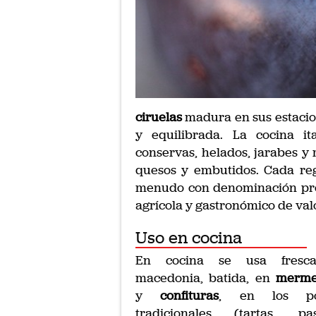
ciruelas
madura en sus estacio
y equilibrada. La cocina it
conservas, helados, jarabes 
quesos y embutidos. Cada regi
menudo con denominación prot
agrícola y gastronómico de val
Uso en cocina
En cocina se usa fresc
macedonia, batida, en
merme
y
confituras
, en los po
tradicionales (tartas, past