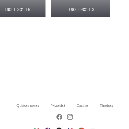
60'
30'
6
90'
60'
3
Quiénes somos
Privacidad
Cookies
Términos