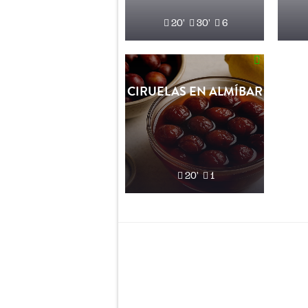
20'
30'
6
CIRUELAS EN ALMÍBAR
20'
1