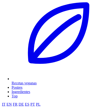
Recetas veganas
Postres
Ingredientes
Top
IT
EN
FR
DE
ES
PT
PL