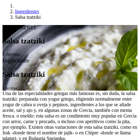
Ingredientes
Salsa tzatziki
INGREDIENTE
Salsa tzatziki
1 recetas
Ingrediente
Salsa tzatziki
1 recetas
Una de las especialidades griegas más famosas es, sin duda, la salsa
tzatziki: preparada con yogur griego, eligiendo normalmente entre
yogur de cabra u oveja y pepinos, ingredientes a los que se añade
aceite, sal y ajo y, en algunas zonas de Grecia, también con menta
fresca. o eneldo: esta salsa es un condimento muy popular en Grecia
con arroz, carne y pescado, o incluso con aperitivos como la pita,
por ejemplo. Existen otras variaciones de esta salsa tzatziki, como en
Irak -donde tiene el nombre de jajik- o en Chipre -donde se llama
talaturi- y en Bulgaria Snejanka.