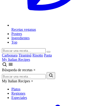
Recetas veganas
Postres
Ingredientes
Top
Carbonara
Tiramisú
Risotto
Pasta
My Italian Recipes
Búsqueda de recetas
×
My Italian Recipes
×
Platos
Regiones
Especiales