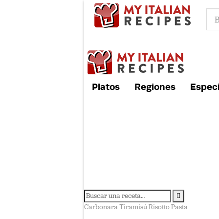
Platos
Regiones
Especi
Carbonara
Tiramisú
Risotto
Pasta