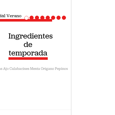
ial
Verano
Ingredientes
de
temporada
as
Ajo
Calabacines
Menta
Orígano
Pepinos