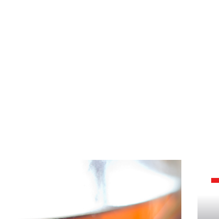
INGREDIENTE
coñac