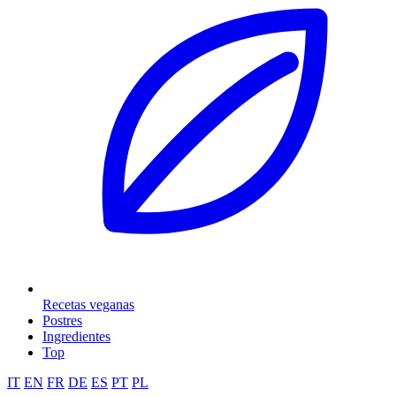
Recetas veganas
Postres
Ingredientes
Top
IT
EN
FR
DE
ES
PT
PL