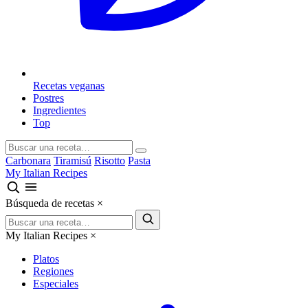
Recetas veganas
Postres
Ingredientes
Top
Carbonara
Tiramisú
Risotto
Pasta
My Italian Recipes
Búsqueda de recetas
×
My Italian Recipes
×
Platos
Regiones
Especiales