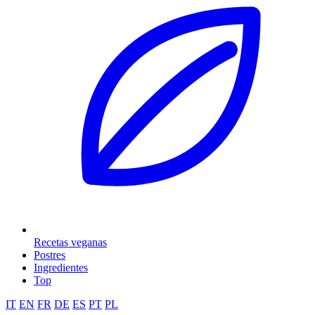
Recetas veganas
Postres
Ingredientes
Top
IT
EN
FR
DE
ES
PT
PL