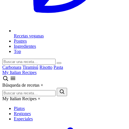
Recetas veganas
Postres
Ingredientes
Top
Carbonara
Tiramisú
Risotto
Pasta
My Italian Recipes
Búsqueda de recetas
×
My Italian Recipes
×
Platos
Regiones
Especiales