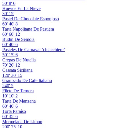
50'
8'
6
Huevos En La Nieve
30'
15'
Pastel De Chocolate Esponjoso
60'
40'
8
Tarta Napolitana De Pastiera
60'
60'
12
Budin De Semola
60'
40'
6
Pasteles De Carnaval ‘chiacchiere’
50'
15'
6
Crepas De Nutella
70'
20'
12
Cassata Siciliana
120'
30'
15
Granizado De Cafe Italiano
240'
5
Filete De Ternera
10'
10'
2
Tarta De Manzana
60'
40'
6
Torta Paraíso
60'
35'
6
Mermelada De Limon
200'
75'
10