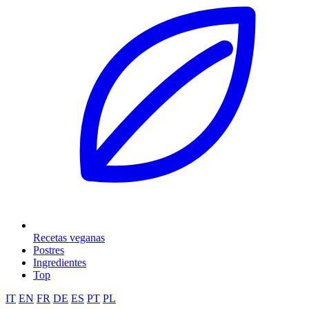
Recetas veganas
Postres
Ingredientes
Top
IT
EN
FR
DE
ES
PT
PL