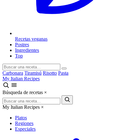
Recetas veganas
Postres
Ingredientes
Top
Carbonara
Tiramisú
Risotto
Pasta
My Italian Recipes
Búsqueda de recetas
×
My Italian Recipes
×
Platos
Regiones
Especiales