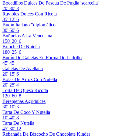
Bocadillos Dulces De Pascua De Puglia 'scarcella'
20'
30'
8
Ravioles Dulces Con Ricota
35'
12'
6
Budín Italiano "diplomático"
30'
60'
6
Buñuelos A La Veneciana
150'
20'
6
Brioche De Nutella
180'
25'
6
Budín De Galletas En Forma De Ladrillo
45'
45
Galletas De Avellana
20'
15'
6
Bolas De Arroz Con Nutella
20'
25'
4
Torta De Queso Ricotta
120'
60'
8
Berenjenas Agridulces
30'
10'
3
Tarta De Coco Y Nutella
10'
40'
8
Tarta De Nutella
45'
30'
12
Rebanada De Bizcocho De Chocolate Kinder