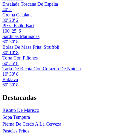
Ensalada Toscana De Espelta
40'
2
Crema Catalana
30'
20'
2
Pizza Estilo Bari
100'
25'
6
Sardinas Marinadas
60'
30'
8
Bolas De Masa Frita: Struffoli
30'
10'
8
Torta Con Piñones
60'
35'
8
Tarta De Ricota Con Corazón De Nutella
10'
30'
8
Baklava
60'
30'
8
Destacadas
Risotto De Marisco
Sopa Tempura
Pierna De Cerdo A La Cerveza
Pasteles Fritos