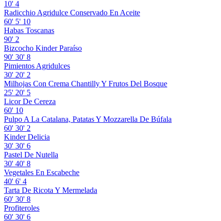
10'
4
Radicchio Agridulce Conservado En Aceite
60'
5'
10
Habas Toscanas
90'
2
Bizcocho Kinder Paraíso
90'
30'
8
Pimientos Agridulces
30'
20'
2
Milhojas Con Crema Chantilly Y Frutos Del Bosque
25'
20'
5
Licor De Cereza
60'
10
Pulpo A La Catalana, Patatas Y Mozzarella De Búfala
60'
30'
2
Kinder Delicia
30'
30'
6
Pastel De Nutella
30'
40'
8
Vegetales En Escabeche
40'
6'
4
Tarta De Ricota Y Mermelada
60'
30'
8
Profiteroles
60'
30'
6